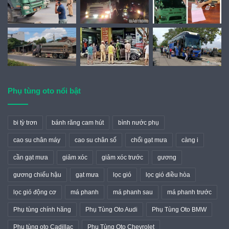
Phụ tùng oto nổi bật
bi tỳ trơn
bánh răng cam hút
bình nước phụ
cao su chân máy
cao su chân số
chổi gạt mưa
càng i
cần gạt mưa
giảm xóc
giảm xóc trước
gương
gương chiếu hậu
gạt mưa
lọc gió
lọc gió điều hòa
lọc gió động cơ
má phanh
má phanh sau
má phanh trước
Phụ tùng chính hãng
Phụ Tùng Oto Audi
Phụ Tùng Oto BMW
Phụ tùng oto Cadillac
Phụ Tùng Oto Chevrolet