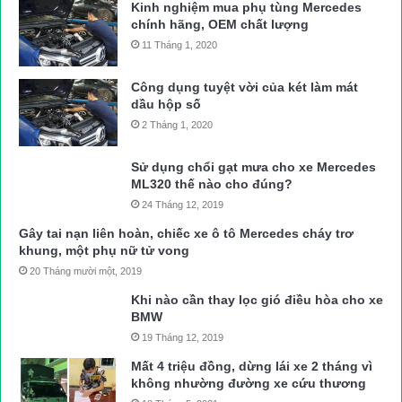
Kinh nghiệm mua phụ tùng Mercedes
chính hãng, OEM chất lượng
Đối với doanh nghiệp kinh doanh kết cấu hạ tầng đường sắt,
11 Tháng 1, 2020
chịu trách nhiệm: Chủ trì, phối hợp với UBND các cấp lập hồ
sơ quản lý, lộ trình thực hiện biện pháp đảm bảo an toàn tại các
Công dụng tuyệt vời của két làm mát
lối đi tự mở trên đường sắt quốc gia khi được giao, cho thuê
dầu hộp số
hoặc chuyển nhượng. Quản lý hồ sơ, kiểm tra, cập nhật các lối
2 Tháng 1, 2020
đi tự mở trên đường sắt quốc gia để phục vụ công tác quản lý;
kịp thời phát hiện, báo cáo và phối hợp với UBND các cấp có
Sử dụng chổi gạt mưa cho xe Mercedes
ML320 thế nào cho đúng?
biện pháp ngăn chặn lối đi tự mở phát sinh.
24 Tháng 12, 2019
Hồng Xiêm
Gây tai nạn liên hoàn, chiếc xe ô tô Mercedes cháy trơ
Nguồn bài viết:
ATGT.VN
khung, một phụ nữ tử vong
20 Tháng mười một, 2019
tai nạn giao thông
Tin tức 24h
Khi nào cần thay lọc gió điều hòa cho xe
BMW
19 Tháng 12, 2019
Mất 4 triệu đồng, dừng lái xe 2 tháng vì
không nhường đường xe cứu thương