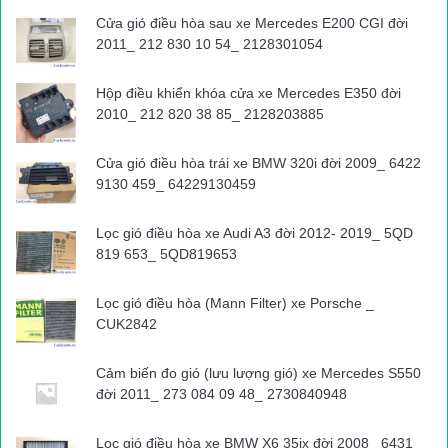
Vị trí xảy ra tai nạn được xác định là lối đi tự mở thuộc thị trấn
Cửa gió điều hòa sau xe Mercedes E200 CGI đời
Văn Điển (huyện Thanh Trì, Hà Nội). Nguyên nhân do nạn nhân
2011_ 212 830 10 54_ 2128301054
điều khiển xe không chú ý quan sát, vượt ẩu qua đường sắt.
Hộp điều khiển khóa cửa xe Mercedes E350 đời
Liên quan đến ô tô, khoảng 4h ngày 1/10, xe đầu kéo BKS 51D-
2010_ 212 820 38 85_ 2128203885
335.68 kéo theo rơ-moóc lưu thông hướng từ QL1 đến xã
Phước Trung (huyện Bác Ái, Ninh Thuận), khi đến khúc cua có
Cửa gió điều hòa trái xe BMW 320i đời 2009_ 6422
9130 459_ 64229130459
điểm giao nhau với đường sắt tại khu gian Tháp Chàm –
Phước Thuận va chạm với tàu chạy tuyển TP HCM – Nha
Lọc gió điều hòa xe Audi A3 đời 2012- 2019_ 5QD
Trang. Hậu quả xe container đứt làm đôi, tàu hỏa móp đầu.
819 653_ 5QD819653
“Trong 9 tháng 2019, 12 địa phương tăng số vụ TNGT đường
Lọc gió điều hòa (Mann Filter) xe Porsche _
sắt so với cùng kỳ năm 2018. Đứng đầu danh sách này là
CUK2842
Khánh Hòa tăng 12 vụ, tăng 6 người chết, tiếp sau là Thừa
Thiên – Huế tăng 4 người chết, còn lại là các địa phương Bắc
Cảm biến đo gió (lưu lượng gió) xe Mercedes S550
Giang, Hải Dương, Hải Phòng, Lào Cai, Lạng Sơn, Nam Định,
đời 2011_ 273 084 09 48_ 2730840948
Phú Thọ, Quảng Ninh, TP HCM, Vĩnh Phúc”, Cục Đường sắt
Lọc gió điều hòa xe BMW X6 35ix đời 2008_ 6431
VN cho hay.