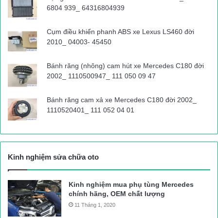
6804 939_ 64316804939
Ai có trách nhiệm quản lý?
Cụm điều khiển phanh ABS xe Lexus LS460 đời
2010_ 04003- 45450
“
Luật Đường sắt quy định lối đi tự mở là đoạn đường bộ giao
Bánh răng (nhông) cam hút xe Mercedes C180 đời
nhau với đường sắt do tổ chức, cá nhân tự xây dựng và khai
2002_ 1110500947_ 111 050 09 47
thác khi chưa được cơ quan có thẩm quyền cho phép. Luật này
cũng quy định nghiêm cấm hành vi tự mở lối đi qua đường sắt;
Bánh răng cam xả xe Mercedes C180 đời 2002_
1110520401_ 111 052 04 01
xây dựng trái phép cầu vượt, hầm chui, cống hoặc công trình
khác trong phạm vi đất dành cho đường sắt; khoan, đào trái
phép trong phạm vi bảo vệ công trình đường sắt.
Kinh nghiệm sửa chữa oto
”
Kinh nghiệm mua phụ tùng Mercedes
Thống kê của Cục Đường sắt VN và TCT Đường sắt VN cho
chính hãng, OEM chất lượng
thấy, đến tháng 8/2019 trên hệ thống đường sắt quốc gia còn tới
11 Tháng 1, 2020
4.040 lối đi tự mở, 1.518 đường ngang hợp pháp, vi phạm công