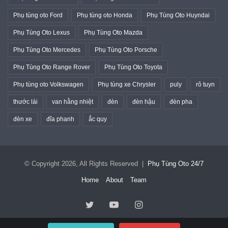
Phụ tùng oto Ford
Phụ tùng oto Honda
Phụ Tùng Oto Huyndai
Phụ Tùng Oto Lexus
Phụ Tùng Oto Mazda
Phụ Tùng Oto Mercedes
Phụ Tùng Oto Porsche
Phụ Tùng Oto Range Rover
Phụ Tùng Oto Toyota
Phụ tùng oto Volkswagen
Phụ tùng xe Chrysler
puly
rô tuyn
thước lái
van hằng nhiệt
đèn
đèn hậu
đèn pha
đèn xe
đĩa phanh
ắc quy
© Copyright 2026, All Rights Reserved |
Phụ Tùng Oto 24/7
Home
About
Team
Twitter
YouTube
Instagram