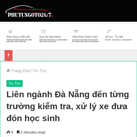
Tạm giữ xe, phạt đến 18 triệu ôtô đi ngược chiều trên cao tốc Đà Nẵng
Trang Chủ
/
Tin Tức
Tin Tức
Liên ngành Đà Nẵng đến từng
trường kiểm tra, xử lý xe đưa
đón học sinh
9
2 minutes read