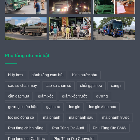
Phụ tùng oto nổi bật
bi tỳ trơn
bánh răng cam hút
bình nước phụ
cao su chân máy
cao su chân số
chổi gạt mưa
càng i
cần gạt mưa
giảm xóc
giảm xóc trước
gương
gương chiếu hậu
gạt mưa
lọc gió
lọc gió điều hòa
lọc gió động cơ
má phanh
má phanh sau
má phanh trước
Phụ tùng chính hãng
Phụ Tùng Oto Audi
Phụ Tùng Oto BMW
Phụ tùng oto Cadillac
Phụ Tùng Oto Chevrolet