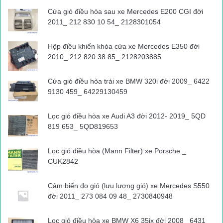
dụng, không có phù hiệu, sẽ xử lý ngay và xử lý dứt điểm.
Cửa gió điều hòa sau xe Mercedes E200 CGI đời
2011_ 212 830 10 54_ 2128301054
Để tăng cường công tác đảm bảo ANTT ATGT khu vực trường
Hộp điều khiển khóa cửa xe Mercedes E350 đời
học, ông Thuận cũng đề nghị các trường học cần xây dựng quy
2010_ 212 820 38 85_ 2128203885
trình công tác đưa đón học sinh; tổ chức cho phụ huynh làm
bản cam kết thực hiện đảm bảo ANTT, ATGT khu vực trường
Cửa gió điều hòa trái xe BMW 320i đời 2009_ 6422
học; tổ chức tuyên truyền quán triệt quy định đảm bảo ANTT,
9130 459_ 64229130459
ATGT cho phụ huynh, học sinh.
Lọc gió điều hòa xe Audi A3 đời 2012- 2019_ 5QD
“Không chỉ cương quyết xử lý các trường hợp xe đưa đón học
819 653_ 5QD819653
sinh trái quy định, mỗi thành viên trong lực lượng liên ngành,
thành tra địa phương còn là mỗi tuyên truyền viên tích cực
Lọc gió điều hòa (Mann Filter) xe Porsche _
CUK2842
trong công tác tuyên truyền ANTT, ATGT”, ông Thuận yêu cầu.
Đại Thắng
Cảm biến đo gió (lưu lượng gió) xe Mercedes S550
Nguồn bài viết:
ATGT.VN
đời 2011_ 273 084 09 48_ 2730840948
Lọc gió điều hòa xe BMW X6 35ix đời 2008_ 6431
tai nạn giao thông
Tin tuc trong ngay