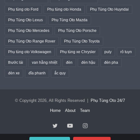
Phụ tùng oto Ford
Phụ tùng oto Honda
Phụ Tùng Oto Huyndai
Phụ Tùng Oto Lexus
Phụ Tùng Oto Mazda
Phụ Tùng Oto Mercedes
Phụ Tùng Oto Porsche
Phụ Tùng Oto Range Rover
Phụ Tùng Oto Toyota
Phụ tùng oto Volkswagen
Phụ tùng xe Chrysler
puly
rô tuyn
thước lái
van hằng nhiệt
đèn
đèn hậu
đèn pha
đèn xe
đĩa phanh
ắc quy
© Copyright 2026, All Rights Reserved |
Phụ Tùng Oto 24/7
Home
About
Team
Twitter
YouTube
Instagram