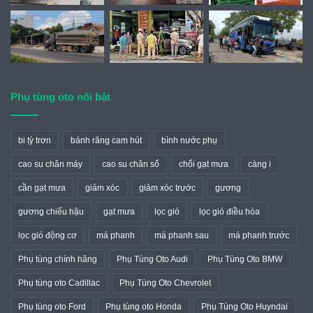
Phụ tùng oto nổi bật
bi tỳ trơn
bánh răng cam hút
bình nước phụ
cao su chân máy
cao su chân số
chổi gạt mưa
càng i
cần gạt mưa
giảm xóc
giảm xóc trước
gương
gương chiếu hậu
gạt mưa
lọc gió
lọc gió điều hòa
lọc gió động cơ
má phanh
má phanh sau
má phanh trước
Phụ tùng chính hãng
Phụ Tùng Oto Audi
Phụ Tùng Oto BMW
Phụ tùng oto Cadillac
Phụ Tùng Oto Chevrolet
Phụ tùng oto Ford
Phụ tùng oto Honda
Phụ Tùng Oto Huyndai