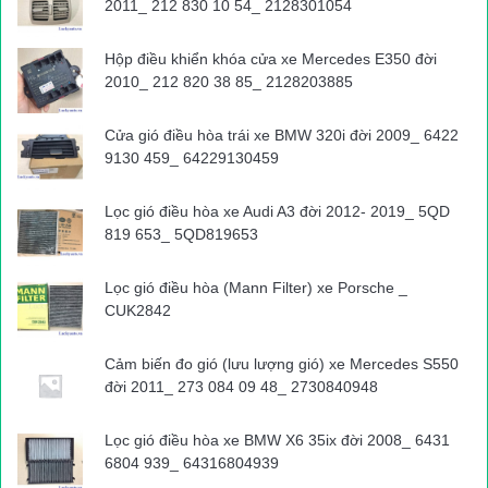
2011_ 212 830 10 54_ 2128301054
Hộp điều khiển khóa cửa xe Mercedes E350 đời
2010_ 212 820 38 85_ 2128203885
Cửa gió điều hòa trái xe BMW 320i đời 2009_ 6422
9130 459_ 64229130459
Lọc gió điều hòa xe Audi A3 đời 2012- 2019_ 5QD
819 653_ 5QD819653
Lọc gió điều hòa (Mann Filter) xe Porsche _
CUK2842
Cảm biến đo gió (lưu lượng gió) xe Mercedes S550
đời 2011_ 273 084 09 48_ 2730840948
Lọc gió điều hòa xe BMW X6 35ix đời 2008_ 6431
6804 939_ 64316804939