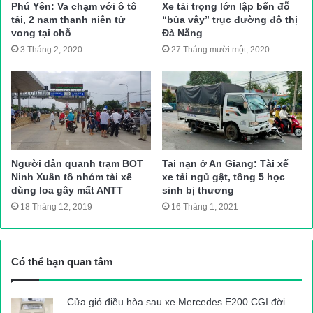
Phú Yên: Va chạm với ô tô
Xe tải trọng lớn lập bến đỗ
Nhận được tin báo, cơ quan chức năng huyện Quỳ Hợp đã có
tải, 2 nam thanh niên tử
“bủa vây” trục đường đô thị
vong tại chỗ
Đà Nẵng
mặt tại hiện trường, điều tra làm rõ nguyên nhân vụ tai nạn.
3 Tháng 2, 2020
27 Tháng mười một, 2020
Thanh Hà (TH)
Nguồn bài viết:
ATGT.VN
tai nạn giao thông
Tin tuc trong ngay
Người dân quanh trạm BOT
Tai nạn ở An Giang: Tài xế
Ninh Xuân tố nhóm tài xế
xe tải ngủ gật, tông 5 học
dùng loa gây mất ANTT
sinh bị thương
18 Tháng 12, 2019
16 Tháng 1, 2021
Có thể bạn quan tâm
Cửa gió điều hòa sau xe Mercedes E200 CGI đời