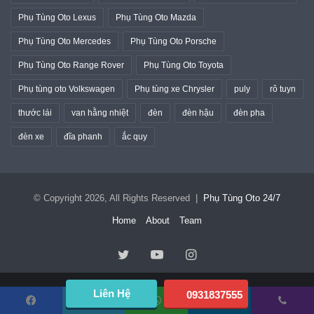
Phụ Tùng Oto Lexus
Phụ Tùng Oto Mazda
Phụ Tùng Oto Mercedes
Phụ Tùng Oto Porsche
Phụ Tùng Oto Range Rover
Phụ Tùng Oto Toyota
Phụ tùng oto Volkswagen
Phụ tùng xe Chrysler
puly
rô tuyn
thước lái
van hằng nhiệt
đèn
đèn hậu
đèn pha
đèn xe
đĩa phanh
ắc quy
© Copyright 2026, All Rights Reserved |
Phụ Tùng Oto 24/7
Home
About
Team
Twitter
YouTube
Instagram
Liên Hệ
0931837555
Facebook
Twitter
WhatsApp
Telegram
Viber