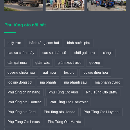
Phụ tùng oto nổi bật
bi tỳ trơn
bánh răng cam hút
bình nước phụ
cao su chân máy
cao su chân số
chổi gạt mưa
càng i
cần gạt mưa
giảm xóc
giảm xóc trước
gương
gương chiếu hậu
gạt mưa
lọc gió
lọc gió điều hòa
lọc gió động cơ
má phanh
má phanh sau
má phanh trước
Phụ tùng chính hãng
Phụ Tùng Oto Audi
Phụ Tùng Oto BMW
Phụ tùng oto Cadillac
Phụ Tùng Oto Chevrolet
Phụ tùng oto Ford
Phụ tùng oto Honda
Phụ Tùng Oto Huyndai
Phụ Tùng Oto Lexus
Phụ Tùng Oto Mazda