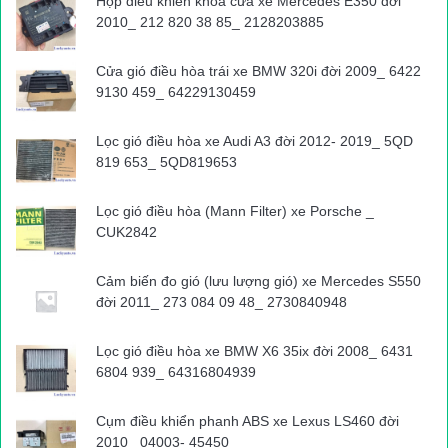
Hộp điều khiển khóa cửa xe Mercedes E350 đời
2010_ 212 820 38 85_ 2128203885
tai nạn giao thông
Tin tức 24h
Cửa gió điều hòa trái xe BMW 320i đời 2009_ 6422
9130 459_ 64229130459
Lọc gió điều hòa xe Audi A3 đời 2012- 2019_ 5QD
819 653_ 5QD819653
Lọc gió điều hòa (Mann Filter) xe Porsche _
CUK2842
Cảm biến đo gió (lưu lượng gió) xe Mercedes S550
đời 2011_ 273 084 09 48_ 2730840948
Lọc gió điều hòa xe BMW X6 35ix đời 2008_ 6431
6804 939_ 64316804939
Cụm điều khiển phanh ABS xe Lexus LS460 đời
2010_ 04003- 45450