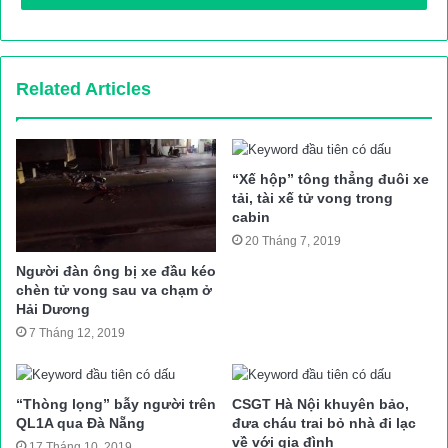
Thông tin ban đầu, khoảng 3h30’ sáng cùng ngày (9/10), xe
khách giường nằm BKS: 37B – 020.02 (chưa xác định được
danh tính tài xế) di chuyển trên đường Hồ Chí Minh, hướng Bắc
Related Articles
– Nam.
Khi xe đi đến địa phận thôn Hà Tràng, xã Sơn Trung, huyện
Hương Sơn, Hà Tĩnh thì bất ngờ bị mất lái, đâm gãy lan can
“Xế hộp” tông thẳng đuôi xe
tải, tài xế tử vong trong
bảo vệ bên đường trước khi lật nghiêng dưới ruộng.
cabin
20 Tháng 7, 2019
Người đàn ông bị xe đầu kéo
chèn tử vong sau va chạm ở
Lực lượng chức năng huy động 2 cẩu lớn để đưa xe khách bị
Hải Dương
lật lên
7 Tháng 12, 2019
Vụ tai nạn khiến anh H. V. H. (trú thị trấn Quán Hành, huyện
Nghi Lộc, tỉnh Nghệ An) bị mắc kẹt trong xe, 5 hành khách bị
“Thòng lọng” bẫy người trên
CSGT Hà Nội khuyên bảo,
thương nặng và 14 hành khách khác bị thương nhẹ, được đưa
QL1A qua Đà Nẵng
đưa cháu trai bỏ nhà đi lạc
về với gia đình
17 Tháng 10, 2019