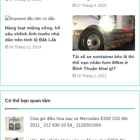
vào bệnh viện Đa khoa huyện Hương Sơn cấp cứu, kiểm tra
27 Tháng 4, 2020
sức khỏe.
Được biết, chiếc xe gặp tai nạn trên là của nhà xe Anh Tiến ở
Hàng loạt miệng cống, hố
huyện Diễn Châu (Nghệ An). Thời điểm xảy ra tai nạn, trên xe
sâu chềnh ềnh trước nhà
dân trên tỉnh lộ Đắk Lắk
có khoảng 20 hành khách và 4 người của nhà xem gồm lái
28 Tháng 12, 2019
chính và phụ lái.
Tài xế xe container kéo lê thi
thể nạn nhân hơn 60km ở
Bình Thuận khai gì?
19 Tháng 1, 2021
Hàng chục cán bộ chiến sĩ cũng được huy động để đưa người
trong xe ra ngoài
Có thể bạn quan tâm
Trao đổi qua điện thoại với PV Báo Giao thông, một lãnh đạo
Công an huyện Hương Sơn cho biết, hiện đã có 1 nạn nhân tử
vong, những người còn lại sức khỏe cơ bản ổn định.
Cửa gió điều hòa sau xe Mercedes E200 CGI đời
2011_ 212 830 10 54_ 2128301054
Sỹ Hòa
Nguồn bài viết:
ATGT.VN