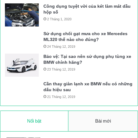
Công dụng tuyệt vời của két làm mát dầu
hộp số
Hành khách lỉnh kỉnh xách đồ về quê tại Bến xe Miền Đông
2 Tháng 1, 2020
Sử dụng chổi gạt mưa cho xe Mercedes
Sáng 24 tháng Chạp, khách đến bến đông hơn ngày thường
ML320 thế nào cho đúng?
Đ.L
24 Tháng 12, 2019
Nguồn bài viết:
ATGT.VN
Bảo vệ: Tại sao nên sử dụng phụ tùng xe
BMW chính hãng?
23 Tháng 12, 2019
Lịch thi đấu U23 Châu Á
Tin mới nhất
Cần thay giàn lạnh xe BMW nếu có những
dấu hiệu sau
21 Tháng 12, 2019
Nổi bật
Bài mới