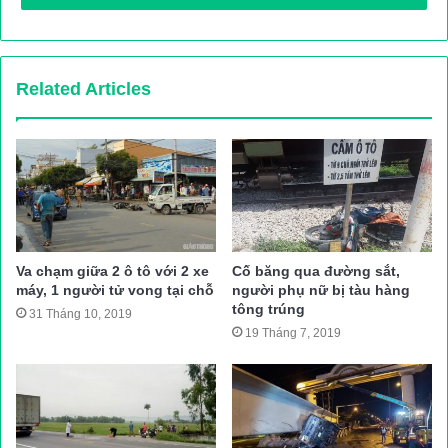
Kẹt xe trên xa lộ Hà Nội – Nỗi ám ảnh của nhiều người
Ngày 18/1 (24 Tết), theo ghi nhận của PV, ngay từ sáng sớm
giao thông khu vực Xa lộ Hà Nội đoạn từ cầu Rạch Chiếc đến
Related Articles
ngã tư Thủ Đức (Q.Thủ Đức, TP.HCM) hàng nghìn xe tải,
container nối đuôi nhau “chôn chân” hàng giờ. Hướng từ Ngã tư
Thủ Đức về cầu Sài Gòn, các phương tiện cũng nhích từng
chút một.
Kẹt xe, các phương tiện chen lấn càng làm giao thông hỗn loạn
hơn. Các tuyến song hành trên Xa lộ Hà Nội cũng ùn tắc
Va chạm giữa 2 ô tô với 2 xe
Cố băng qua đường sắt,
nghiêm trọng do các phương tiện chen nhau tìm cách thoát khỏi
máy, 1 người tử vong tại chỗ
người phụ nữ bị tàu hàng
khu vực này.
tông trúng
31 Tháng 10, 2019
19 Tháng 7, 2019
Để thoát khỏi đám đông, hành khách trên các xe buýt đã xuống
xe đi bộ và lựa chọn phương tiện khác. Xe máy len lỏi giữa các
xe container để tìm cách thoát kẹt xe.