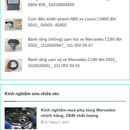
6804 939_ 64316804939
Xe buýt bị kẹt đứng chôn chân, hành khách xuống hết xe đi bộ
Cụm điều khiển phanh ABS xe Lexus LS460 đời
2010_ 04003- 45450
Nhiều xe quay ngược lại ở đoạn ngã tư Thủ Đức
Bánh răng (nhông) cam hút xe Mercedes C180 đời
2002_ 1110500947_ 111 050 09 47
Trạm thu phí Xa lộ Hà Nội kẹt cứng
Bánh răng cam xả xe Mercedes C180 đời 2002_
CSGT đứng điều tiết ở ngã tư RMK
1110520401_ 111 052 04 01
Xe máy cố thoát khỏi kẹt xe trên đường song hành
Kinh nghiệm sửa chữa oto
Nguyên nhân kẹt xe là do các cảng xả hàng cuối năm
Kinh nghiệm mua phụ tùng Mercedes
chính hãng, OEM chất lượng
11 Tháng 1, 2020
Xe container xếp hàng để vào cảng