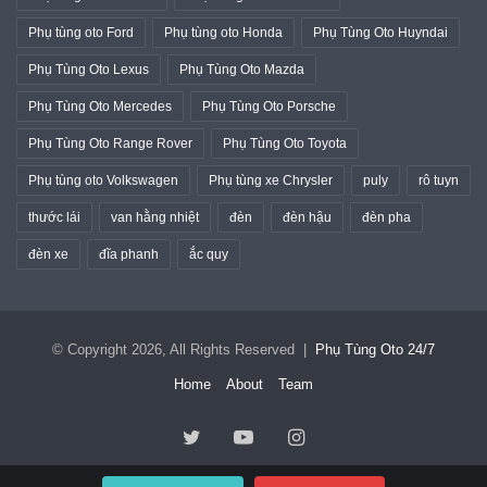
Phụ tùng oto Ford
Phụ tùng oto Honda
Phụ Tùng Oto Huyndai
Phụ Tùng Oto Lexus
Phụ Tùng Oto Mazda
Phụ Tùng Oto Mercedes
Phụ Tùng Oto Porsche
Phụ Tùng Oto Range Rover
Phụ Tùng Oto Toyota
Phụ tùng oto Volkswagen
Phụ tùng xe Chrysler
puly
rô tuyn
thước lái
van hằng nhiệt
đèn
đèn hậu
đèn pha
đèn xe
đĩa phanh
ắc quy
© Copyright 2026, All Rights Reserved |
Phụ Tùng Oto 24/7
Home
About
Team
Twitter
YouTube
Instagram