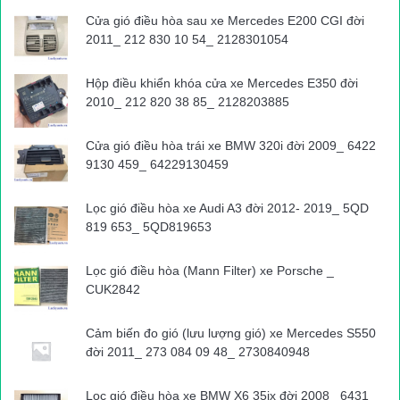
chặn, điều tiết giao thông cũng không xuể do quá nhiều xe
Cửa gió điều hòa sau xe Mercedes E200 CGI đời
container”.
2011_ 212 830 10 54_ 2128301054
Trong Bến xe Miền Đông, lượng người dân ra bến về quê đón
Hộp điều khiển khóa cửa xe Mercedes E350 đời
Tết bắt đầu tăng so với ngày thường. Đại diện bến xe cho biết:
2010_ 212 820 38 85_ 2128203885
“Bắt đầu từ hôm qua (23 tháng Chạp), khách đến bến bắt đầu
tăng, thống kê có hơn 45.000 hành khách và hơn 1.500 xe ra
Cửa gió điều hòa trái xe BMW 320i đời 2009_ 6422
vào bến. Cao điểm đến bến vào ngày 28, 29 Tết, dự kiến
có
9130 459_ 64229130459
khoảng 55.000 khách/ngày, tương ứng 1.800 lượt xe
”.
Lọc gió điều hòa xe Audi A3 đời 2012- 2019_ 5QD
819 653_ 5QD819653
Dưới đây là những hình ảnh PV ghi nhận:
Lọc gió điều hòa (Mann Filter) xe Porsche _
CUK2842
Xe buýt chen vào làn xe máy
Cảm biến đo gió (lưu lượng gió) xe Mercedes S550
đời 2011_ 273 084 09 48_ 2730840948
Xe container xếp hàng trên Xa lộ Hà Nội lấn hết cả làn xe máy
Lọc gió điều hòa xe BMW X6 35ix đời 2008_ 6431