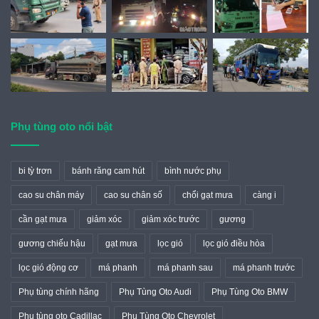
Phụ tùng oto nổi bật
bi tỳ trơn
bánh răng cam hút
bình nước phụ
cao su chân máy
cao su chân số
chổi gạt mưa
càng i
cần gạt mưa
giảm xóc
giảm xóc trước
gương
gương chiếu hậu
gạt mưa
lọc gió
lọc gió điều hòa
lọc gió động cơ
má phanh
má phanh sau
má phanh trước
Phụ tùng chính hãng
Phụ Tùng Oto Audi
Phụ Tùng Oto BMW
Phụ tùng oto Cadillac
Phụ Tùng Oto Chevrolet