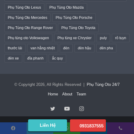
Phụ Tùng Oto Lexus
Phụ Tùng Oto Mazda
Phụ Tùng Oto Mercedes
Phụ Tùng Oto Porsche
Phụ Tùng Oto Range Rover
Phụ Tùng Oto Toyota
Phụ tùng oto Volkswagen
Phụ tùng xe Chrysler
puly
rô tuyn
thước lái
van hằng nhiệt
đèn
đèn hậu
đèn pha
đèn xe
đĩa phanh
ắc quy
© Copyright 2026, All Rights Reserved |
Phụ Tùng Oto 24/7
Home
About
Team
Twitter
YouTube
Instagram
Liên Hệ
0931837555
Facebook
Twitter
WhatsApp
Telegram
Viber