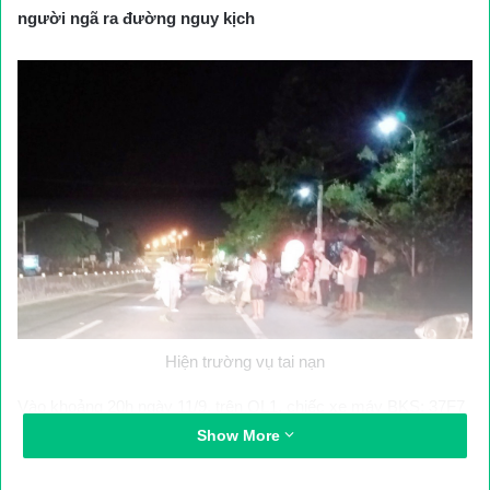
người ngã ra đường nguy kịch
Hiện trường vụ tai nạn
Vào khoảng 20h ngày 11/9, trên QL1, chiếc xe máy
BKS
:
37
F
7
– 2158
do một người phụ nữ điều khiển chở theo một phụ nữ
Show More
nữa chạy theo hướng Nam – Bắc. Khi đi đến phường Quỳnh