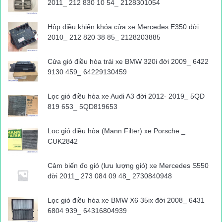
2011_ 212 830 10 54_ 2128301054
Hộp điều khiển khóa cửa xe Mercedes E350 đời
2010_ 212 820 38 85_ 2128203885
Cửa gió điều hòa trái xe BMW 320i đời 2009_ 6422
9130 459_ 64229130459
Lọc gió điều hòa xe Audi A3 đời 2012- 2019_ 5QD
819 653_ 5QD819653
Lọc gió điều hòa (Mann Filter) xe Porsche _
CUK2842
Cảm biến đo gió (lưu lượng gió) xe Mercedes S550
đời 2011_ 273 084 09 48_ 2730840948
Lọc gió điều hòa xe BMW X6 35ix đời 2008_ 6431
6804 939_ 64316804939