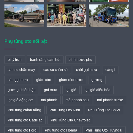
Phụ tùng oto nổi bật
bi tỳ trơn
bánh răng cam hút
bình nước phụ
cao su chân máy
cao su chân số
chổi gạt mưa
càng i
cần gạt mưa
giảm xóc
giảm xóc trước
gương
gương chiếu hậu
gạt mưa
lọc gió
lọc gió điều hòa
lọc gió động cơ
má phanh
má phanh sau
má phanh trước
Phụ tùng chính hãng
Phụ Tùng Oto Audi
Phụ Tùng Oto BMW
Phụ tùng oto Cadillac
Phụ Tùng Oto Chevrolet
Phụ tùng oto Ford
Phụ tùng oto Honda
Phụ Tùng Oto Huyndai