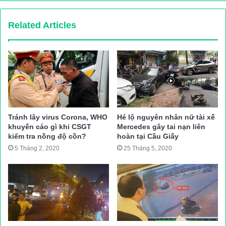
Xuân, TX Hoàng Mai (Nghệ An) bất ngờ va chạm với xe máy
BKS:
37L1 – 521.91
do một người đàn ông chạy theo hướng
Related Articles
ngược lại.
Cú va chạm mạnh khiến cả 3 người bị thương nặng được
người dân địa phương đưa tới bệnh viện trong tình trạng nguy
kịch.
Tại hiện trường 2 xe máy hư hỏng nặng.
Nguyên nhân vụ tai nạn đang được điều tra làm rõ.
Tránh lây virus Corona, WHO
Hé lộ nguyên nhân nữ tài xế
Hồng Đức
khuyến cáo gì khi CSGT
Mercedes gây tai nạn liên
Nguồn bài viết:
ATGT.VN
kiểm tra nồng độ cồn?
hoàn tại Cầu Giấy
5 Tháng 2, 2020
25 Tháng 5, 2020
tai nạn giao thông
Tin tuc trong ngay