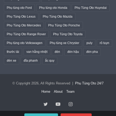
Phụ tùng oto Ford
Phụ tùng oto Honda
Phụ Tùng Oto Huyndai
Phụ Tùng Oto Lexus
Phụ Tùng Oto Mazda
Phụ Tùng Oto Mercedes
Phụ Tùng Oto Porsche
Phụ Tùng Oto Range Rover
Phụ Tùng Oto Toyota
Phụ tùng oto Volkswagen
Phụ tùng xe Chrysler
puly
rô tuyn
thước lái
van hằng nhiệt
đèn
đèn hậu
đèn pha
đèn xe
đĩa phanh
ắc quy
© Copyright 2026, All Rights Reserved |
Phụ Tùng Oto 24/7
Home
About
Team
Twitter
YouTube
Instagram