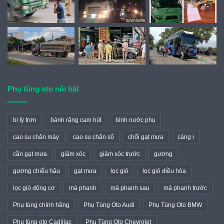
Phụ tùng oto nổi bật
bi tỳ trơn
bánh răng cam hút
bình nước phụ
cao su chân máy
cao su chân số
chổi gạt mưa
càng i
cần gạt mưa
giảm xóc
giảm xóc trước
gương
gương chiếu hậu
gạt mưa
lọc gió
lọc gió điều hòa
lọc gió động cơ
má phanh
má phanh sau
má phanh trước
Phụ tùng chính hãng
Phụ Tùng Oto Audi
Phụ Tùng Oto BMW
Phụ tùng oto Cadillac
Phụ Tùng Oto Chevrolet