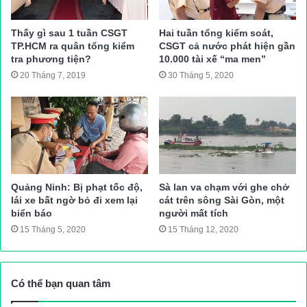
bệnh viện ở TP.HCM để tiếp tục điều trị. Tại hiện trường, chiếc
xe máy nằm lọt dưới gầm xe buýt.
Thấy gì sau 1 tuần CSGT
Hai tuần tổng kiểm soát,
TP.HCM ra quân tổng kiểm
CSGT cả nước phát hiện gần
tra phương tiện?
10.000 tài xế “ma men”
Ngay khi nhận được tin báo, lực lượng công an địa phương đã
20 Tháng 7, 2019
30 Tháng 5, 2020
kịp thời có mặt điều tiết, phân luồng giao thông và tiến hành các
biện pháp nghiệp vụ điều tra nguyên nhân vụ tai nạn.
Gia Minh
Nguồn bài viết:
ATGT.VN
tai nạn giao thông
Tin tức giao thông
Quảng Ninh: Bị phạt tốc độ,
Sà lan va chạm với ghe chở
lái xe bất ngờ bỏ đi xem lại
cát trên sông Sài Gòn, một
biển báo
người mất tích
15 Tháng 5, 2020
15 Tháng 12, 2020
Có thể bạn quan tâm