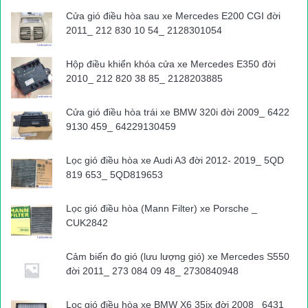
Cửa gió điều hòa sau xe Mercedes E200 CGI đời
2011_ 212 830 10 54_ 2128301054
Hộp điều khiển khóa cửa xe Mercedes E350 đời
2010_ 212 820 38 85_ 2128203885
Cửa gió điều hòa trái xe BMW 320i đời 2009_ 6422
9130 459_ 64229130459
Lọc gió điều hòa xe Audi A3 đời 2012- 2019_ 5QD
819 653_ 5QD819653
Lọc gió điều hòa (Mann Filter) xe Porsche _
CUK2842
Cảm biến đo gió (lưu lượng gió) xe Mercedes S550
đời 2011_ 273 084 09 48_ 2730840948
Lọc gió điều hòa xe BMW X6 35ix đời 2008_ 6431