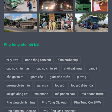
Phụ tùng oto nổi bật
bi tỳ trơn
bánh răng cam hút
bình nước phụ
cao su chân máy
cao su chân số
chổi gạt mưa
càng i
cần gạt mưa
giảm xóc
giảm xóc trước
gương
gương chiếu hậu
gạt mưa
lọc gió
lọc gió điều hòa
lọc gió động cơ
má phanh
má phanh sau
má phanh trước
Phụ tùng chính hãng
Phụ Tùng Oto Audi
Phụ Tùng Oto BMW
Phụ tùng oto Cadillac
Phụ Tùng Oto Chevrolet