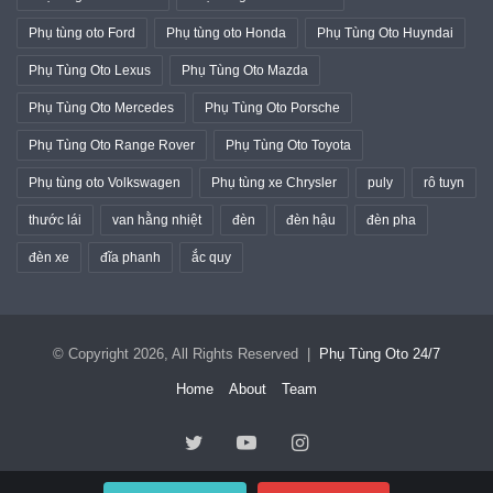
Phụ tùng oto Ford
Phụ tùng oto Honda
Phụ Tùng Oto Huyndai
Phụ Tùng Oto Lexus
Phụ Tùng Oto Mazda
Phụ Tùng Oto Mercedes
Phụ Tùng Oto Porsche
Phụ Tùng Oto Range Rover
Phụ Tùng Oto Toyota
Phụ tùng oto Volkswagen
Phụ tùng xe Chrysler
puly
rô tuyn
thước lái
van hằng nhiệt
đèn
đèn hậu
đèn pha
đèn xe
đĩa phanh
ắc quy
© Copyright 2026, All Rights Reserved |
Phụ Tùng Oto 24/7
Home
About
Team
Twitter
YouTube
Instagram