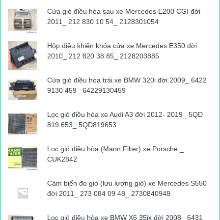
Cửa gió điều hòa sau xe Mercedes E200 CGI đời
Tài xế điều khiển ô tô khách 18B-017.56 được xác định là Trần
2011_ 212 830 10 54_ 2128301054
Vũ Khánh (SN 1979, trú tại huyện Nghĩa Hưng, tỉnh Nam Định)
là lái xe của HTX Vận tải đường bộ Quỹ Nhất có địa chỉ tại Khu
Hộp điều khiển khóa cửa xe Mercedes E350 đời
2, Thị trấn Quỹ Nhất, huyện Nghĩa Hưng, tỉnh Nam Định. Xe
2010_ 212 820 38 85_ 2128203885
chạy tuyến cố định Bến xe Nam Định đi Bến xe Sơn Tây (Hà
Nội).
Cửa gió điều hòa trái xe BMW 320i đời 2009_ 6422
9130 459_ 64229130459
“Tổ tuần tra đã tiến hành lập biên bản xử lý phạt theo quy định;
Lọc gió điều hòa xe Audi A3 đời 2012- 2019_ 5QD
đồng thời yêu cầu nhà xe bố trí cho hành khách lên một
819 653_ 5QD819653
phương tiện khách tiếp tục lộ trình”, Thượng uý Dũng cho biết.
Văn Huế
Lọc gió điều hòa (Mann Filter) xe Porsche _
Nguồn bài viết:
ATGT.VN
CUK2842
Cảm biến đo gió (lưu lượng gió) xe Mercedes S550
tai nạn giao thông
Tin tuc trong ngay
đời 2011_ 273 084 09 48_ 2730840948
Lọc gió điều hòa xe BMW X6 35ix đời 2008_ 6431