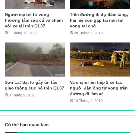
Trung tá Đỗ Trọng Tuân nói, ngay sau khi nhận được tin báo từ
Người mẹ trẻ tử vong
Trên đường đi dự đám tang,
thương tâm sau cú va chạm
hai mẹ con gặp tai nạn tử
Trung tâm Chỉ huy giao thông Công an Tp. Hà Nội, đơn vị đã chỉ
với xe tải trên QL37
vong tại chỗ
đạo Tổ tuần tra gồm 4 đồng chí: Thượng uý Nguyễn Tiến Dũng,
1 Tháng 10, 2020
28 Tháng 9, 2019
Đại uý Trần Bình Trọng, Thượng uý Nguyễn Quang Đại và Đại
uý Đỗ Duy Hải do Thượng uý Dũng làm Tổ trưởng “đón lõng”
tại vị trí hướng đường cao tốc Pháp Vân- Cầu Giẽ vào trung
tâm Hà Nội, lối đường dẫn lên đường vành đai 3 trên cao. Đ
ến
gần 15h ngày 2/9, Tổ tuần tra đã phát hiện xe ôtô khách như tin
báo qua facebook, nên đã ra hiệu lệnh dừng xe kiểm tra.
Sơn La: Sạt lở gây ùn tắc
Va chạm liên tiếp 2 xe tải,
giao thông cục bộ trên QL37
người đàn ông tử vong trên
đường đi làm về
8 Tháng 9, 2020
Ô tô khách loại 29 chỗ chở 64 khách bị CSGT lập biên bản xử
10 Tháng 8, 2019
lý
Qua kiểm đếm, chiếc xe khách 18B – 017.56 loại 29 chỗ nhưng
Có thể bạn quan tâm
đã nhồi tới 64 khách.