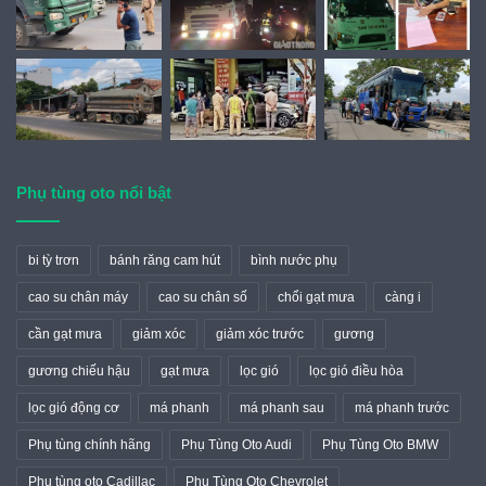
Phụ tùng oto nổi bật
bi tỳ trơn
bánh răng cam hút
bình nước phụ
cao su chân máy
cao su chân số
chổi gạt mưa
càng i
cần gạt mưa
giảm xóc
giảm xóc trước
gương
gương chiếu hậu
gạt mưa
lọc gió
lọc gió điều hòa
lọc gió động cơ
má phanh
má phanh sau
má phanh trước
Phụ tùng chính hãng
Phụ Tùng Oto Audi
Phụ Tùng Oto BMW
Phụ tùng oto Cadillac
Phụ Tùng Oto Chevrolet