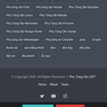
Phụ tùng oto Ford
Phụ tùng oto Honda
Phụ Tùng Oto Huyndai
Phụ Tùng Oto Lexus
Phụ Tùng Oto Mazda
Phụ Tùng Oto Mercedes
Phụ Tùng Oto Porsche
Phụ Tùng Oto Range Rover
Phụ Tùng Oto Toyota
Phụ tùng oto Volkswagen
Phụ tùng xe Chrysler
puly
rô tuyn
thước lái
van hằng nhiệt
đèn
đèn hậu
đèn pha
đèn xe
đĩa phanh
ắc quy
© Copyright 2026, All Rights Reserved |
Phụ Tùng Oto 24/7
Home
About
Team
Twitter
YouTube
Instagram