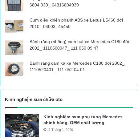
Đỗ Loan
6804 939_ 64316804939
Nguồn bài viết:
ATGT.VN
Cụm điều khiển phanh ABS xe Lexus LS460 đời
2010_ 04003- 45450
tai nạn giao thông
Tin tức 24h
Bánh răng (nhông) cam hút xe Mercedes C180 đời
2002_ 1110500947_ 111 050 09 47
Bánh răng cam xả xe Mercedes C180 đời 2002_
1110520401_ 111 052 04 01
Kinh nghiệm sửa chữa oto
Kinh nghiệm mua phụ tùng Mercedes
chính hãng, OEM chất lượng
11 Tháng 1, 2020