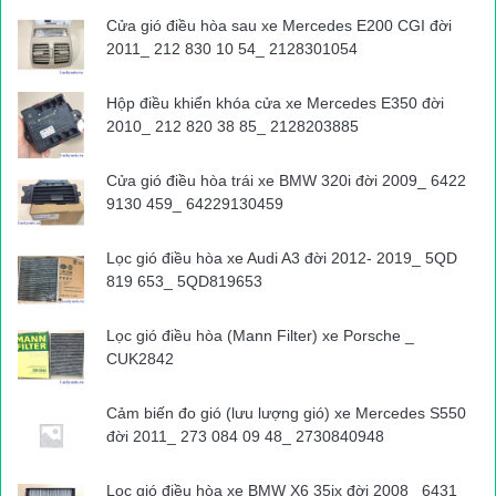
thành tâm và hoàn cảnh anh này cũng khó khăn nên chúng tôi
Cửa gió điều hòa sau xe Mercedes E200 CGI đời
chấp nhận và rút lại đơn”.
2011_ 212 830 10 54_ 2128301054
Một cán bộ Công an quận Phú Nhuận cho biết, qua trích xuất
Hộp điều khiển khóa cửa xe Mercedes E350 đời
2010_ 212 820 38 85_ 2128203885
camera khu vực và xác định ô tô 4 chỗ hiệu Toyota Camry màu
đen đã va chạm với xe đạp điện của My (con gái anh Thủy) nên
Cửa gió điều hòa trái xe BMW 320i đời 2009_ 6422
mời tài xế lên làm việc. Danh tính tài xế được xác định là P.H.S.
9130 459_ 64229130459
(ngụ tại quận 8).
Lọc gió điều hòa xe Audi A3 đời 2012- 2019_ 5QD
Tại cơ quan công an, tài xế S. cho biết, do không biết phương
819 653_ 5QD819653
tiện của mình xảy ra va chạm với phương tiện khác khi đang
lưu thông nên không dừng lại. Ngay sau đó, tài xế S. đã đến cơ
Lọc gió điều hòa (Mann Filter) xe Porsche _
quan chức năng làm việc theo giấy triệu tập.
CUK2842
Cảm biến đo gió (lưu lượng gió) xe Mercedes S550
Vị cán bộ cho biết thêm, hoàn cảnh tài xế S. khó khăn, lái xe
đời 2011_ 273 084 09 48_ 2730840948
thuê cho một công ty. Số tiền bồi thường cho nạn nhân là tài xế
vay mượn bạn bè và cầm cố chiếc xe máy của mình.
Lọc gió điều hòa xe BMW X6 35ix đời 2008_ 6431