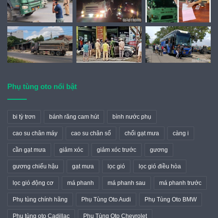
Phụ tùng oto nổi bật
bi tỳ trơn
bánh răng cam hút
bình nước phụ
cao su chân máy
cao su chân số
chổi gạt mưa
càng i
cần gạt mưa
giảm xóc
giảm xóc trước
gương
gương chiếu hậu
gạt mưa
lọc gió
lọc gió điều hòa
lọc gió động cơ
má phanh
má phanh sau
má phanh trước
Phụ tùng chính hãng
Phụ Tùng Oto Audi
Phụ Tùng Oto BMW
Phụ tùng oto Cadillac
Phụ Tùng Oto Chevrolet