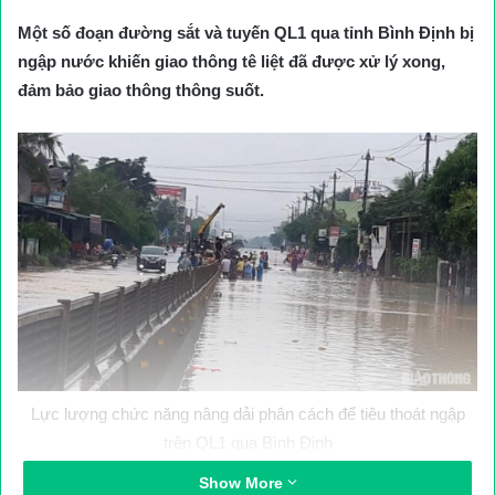
Một số đoạn đường sắt và tuyến QL1 qua tỉnh Bình Định bị
ngập nước khiến giao thông tê liệt đã được xử lý xong,
đảm bảo giao thông thông suốt.
Lực lượng chức năng nâng dải phân cách để tiêu thoát ngập
trên QL1 qua Bình Định
Show More
Chiều 31/10, Thượng tá Võ Văn Sỹ, Trưởng Phòng CSGT