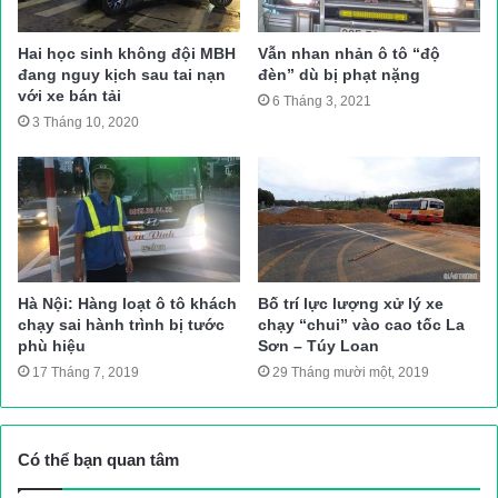
định thông thoáng trở lại.
Hai học sinh không đội MBH
Vẫn nhan nhản ô tô “độ
Ngoài ra, tuyến QL1 qua tỉnh hoảng 9h sáng 31/10 phần bên
đang nguy kịch sau tai nạn
đèn” dù bị phạt nặng
với xe bán tải
phải tuyến QL1 từ Km 1155 – Km 1156 và Km 1161 – Km 1164
6 Tháng 3, 2021
3 Tháng 10, 2020
đoạn qua địa bàn xã Mỹ Châu và TT Bình Dương (huyện Phù
Mỹ) ngập sâu trong nước đến gần nửa mét khiến giao thông
qua khu vực bị ách tắc. Lực lượng CSGT được tăng cường để
túc trực và phân luồng giao thông tại những điểm ngập này.
Ngay khi phát hiện ngập, Cục QLĐB III chỉ đạo các đơn vị quản
lý bảo trì tiến hành cẩu, nâng dải phân cách cứng để tiêu thoát
Hà Nội: Hàng loạt ô tô khách
Bố trí lực lượng xử lý xe
chạy sai hành trình bị tước
chạy “chui” vào cao tốc La
nước, đảm bảo giao thông thông suốt. Đến khoảng gần 11h
phù hiệu
Sơn – Túy Loan
sáng cùng ngày, nước đã rút và giao thông êm thuận trở lại.
17 Tháng 7, 2019
29 Tháng mười một, 2019
Cục QLĐB III cho biết, đã cử cán bộ túc trực thường xuyên
trên tuyến để có phương án xử lý nhanh nhất, duy trì giao thông
qua khu vực, đặc biệt là tuyến QL1.
Có thể bạn quan tâm
Quang Đạt