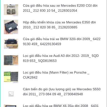
Nguồn bài viết:
ATGT.VN
Cửa gió điều hòa sau xe Mercedes E200 CGI đời
2011_ 212 830 10 54_ 2128301054
Tin tức mới nhất
Vụ 39 người chết tại Anh
Hộp điều khiển khóa cửa xe Mercedes E350 đời
2010_ 212 820 38 85_ 2128203885
Cửa gió điều hòa trái xe BMW 320i đời 2009_ 6422
9130 459_ 64229130459
Lọc gió điều hòa xe Audi A3 đời 2012- 2019_ 5QD
819 653_ 5QD819653
Lọc gió điều hòa (Mann Filter) xe Porsche _
CUK2842
Cảm biến đo gió (lưu lượng gió) xe Mercedes S550
đời 2011_ 273 084 09 48_ 2730840948
Lọc gió điều hòa xe BMW X6 35ix đời 2008_ 6431