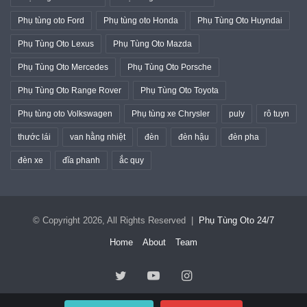
Phụ tùng oto Ford
Phụ tùng oto Honda
Phụ Tùng Oto Huyndai
Phụ Tùng Oto Lexus
Phụ Tùng Oto Mazda
Phụ Tùng Oto Mercedes
Phụ Tùng Oto Porsche
Phụ Tùng Oto Range Rover
Phụ Tùng Oto Toyota
Phụ tùng oto Volkswagen
Phụ tùng xe Chrysler
puly
rô tuyn
thước lái
van hằng nhiệt
đèn
đèn hậu
đèn pha
đèn xe
đĩa phanh
ắc quy
© Copyright 2026, All Rights Reserved |
Phụ Tùng Oto 24/7
Home
About
Team
Twitter
YouTube
Instagram