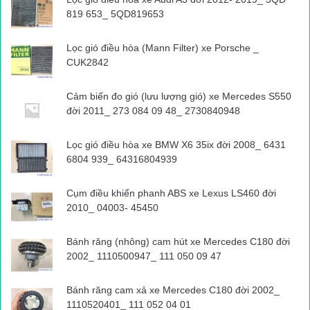
quận đã tiến hành tạm giữ ô tô 30E-126.59 để giải quyết, ngoài
819 653_ 5QD819653
việc xử lý vi phạm, nữ tài xế phải khắc phục hoàn trả hàng rào
sắt phân cách đường cho đơn vị quản lý đường bộ theo qui
Lọc gió điều hòa (Mann Filter) xe Porsche _
định.
CUK2842
Đức Trọng- Văn Huế
Cảm biến đo gió (lưu lượng gió) xe Mercedes S550
Nguồn bài viết:
ATGT.VN
đời 2011_ 273 084 09 48_ 2730840948
tai nạn giao thông
Tin tuc trong ngay
Lọc gió điều hòa xe BMW X6 35ix đời 2008_ 6431
6804 939_ 64316804939
Cụm điều khiển phanh ABS xe Lexus LS460 đời
2010_ 04003- 45450
Bánh răng (nhông) cam hút xe Mercedes C180 đời
2002_ 1110500947_ 111 050 09 47
Bánh răng cam xả xe Mercedes C180 đời 2002_
1110520401_ 111 052 04 01