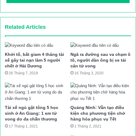
quận Hoàng Mai (Hà Nội) cho hay, đơn vị đang thụ lý giải quyết
vụ TNGT tự gây liên quan đến nữ tài xế lái ô tô Ford Ecosport
mang BKS 30E-126.59 xảy ra trên đường Giải Phóng.
Related Articles
“Quá trình khám nghiệm hiện trường, cảnh sát xác định nữ tài
xế điều khiển ô tô 30E-126.59 là chị Vũ Thị Lâm (SN 1978, trú
tại Chung cư Ngoại Giao Đoàn, Xuân Tảo, Bắc Từ Liêm, Hà
Khởi tố, bắt giam 4 tháng tài
Ngã ra đường sau va chạm ô
Nội)”, lãnh đạo Công an quận Hoàng Mai thông tin và cho biết:
xế gây tai nạn làm 5 người
tô, người đàn ông bị xe tải
chết ở Hải Dương
cán tử vong
trên xe có 5 người trong một gia đình và rất may không ai bị
26 Tháng 7, 2019
16 Tháng 3, 2020
thương, còn phương tiện hư hỏng, hàng rào sắt dải phân chia
làn đường bị tông đổ.
Hiện trường vụ ô tô Ford Ecosport mang BKS 30E-126.59 tông
Tài xế ngủ gật tông 5 học
Quảng Ninh: Vẫn tạo điều
sinh ở An Giang: 1 em tử
kiện cho phương tiện chở
dải phân cách hàng rào sắt trên đường Giải Phóng, Hà Nội
vong do đa chấn thương
hàng hóa phục vụ Tết
Như Báo Giao thông đưa tin, vào lúc 17h55 chiều cùng ngày
17 Tháng 1, 2021
1 Tháng 2, 2021
(27/10) trên tuyến đường Giải Phóng hướng đi huyện Thanh Trì,