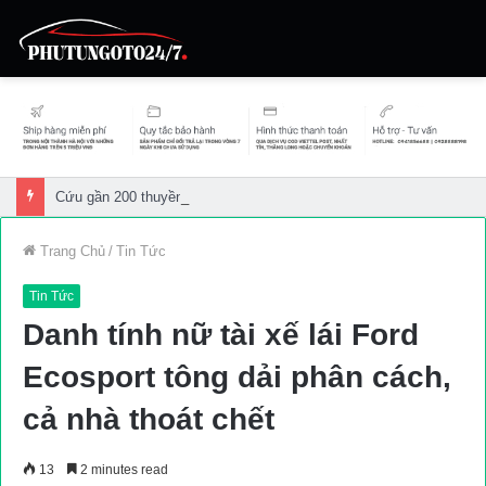
Cứu gần 200 thuyền viên gặp sự cố trên biển
Trang Chủ
/
Tin Tức
Tin Tức
Danh tính nữ tài xế lái Ford
Ecosport tông dải phân cách,
cả nhà thoát chết
13
2 minutes read