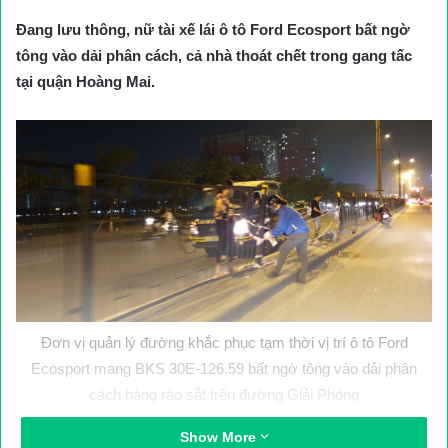
Đang lưu thông, nữ tài xế lái ô tô Ford Ecosport bất ngờ
tông vào dải phân cách, cả nhà thoát chết trong gang tấc
tại quận Hoàng Mai.
Đơn vị quản lý đường khắc phục tạm thời vị trí ô tô Ford
Ecosport mang BKS 30E-126.59 bất ngờ tông vào dải phân
cách hàng rào sắt trên đường Giải Phóng
Sáng 28/10, trao đổi với PV Báo Giao thông, lãnh đạo Công an
Show More