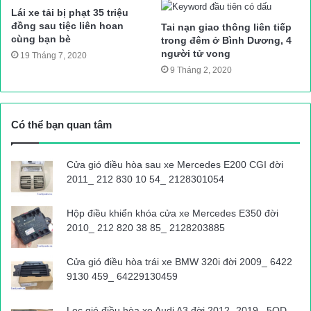
Lái xe tải bị phạt 35 triệu
xảy ra vụ tai nạn khi xe ô tô 5 chỗ nhãn hiệu Ford Ecosport màu
đồng sau tiệc liên hoan
Tai nạn giao thông liên tiếp
đỏ mang BKS 30E-126.59 bất ngờ tông đổ hàng rào sắt chắn
cùng bạn bè
trong đêm ở Bình Dương, 4
ngăn cách hai chiều đường.
người tử vong
19 Tháng 7, 2020
9 Tháng 2, 2020
Một nhân chứng có mặt tại hiện trường cho biết, vào thời điểm
trên đường khá vắng, Ford Ecosport màu đỏ mang BKS 30E-
126.59 đi tốc độ khá nhanh rồi bất ngờ đâm vào dải phân cách
Có thể bạn quan tâm
cứng giữa đường, lật nghiêng, không va chạm với phương tiện
nào.
Cửa gió điều hòa sau xe Mercedes E200 CGI đời
2011_ 212 830 10 54_ 2128301054
“Tôi đứng bên đường nghe tiếng rầm lớn, nhìn ra đã thấy ô tô
lật nghiêng. Cùng lúc, nhiều thanh niên ngồi ở quán nước chạy
Hộp điều khiển khóa cửa xe Mercedes E350 đời
2010_ 212 820 38 85_ 2128203885
tới giúp 5 người trong xe ô tô thoát ra ngoài, rất may không ai bị
thương. Được biết 5 người trong ô tô là cùng một gia đình”, một
Cửa gió điều hòa trái xe BMW 320i đời 2009_ 6422
nhân chứng này cho hay.
9130 459_ 64229130459
Chỉ huy Công an quận Hoàng Mai thông tin thêm, hiện Công an
Lọc gió điều hòa xe Audi A3 đời 2012- 2019_ 5QD