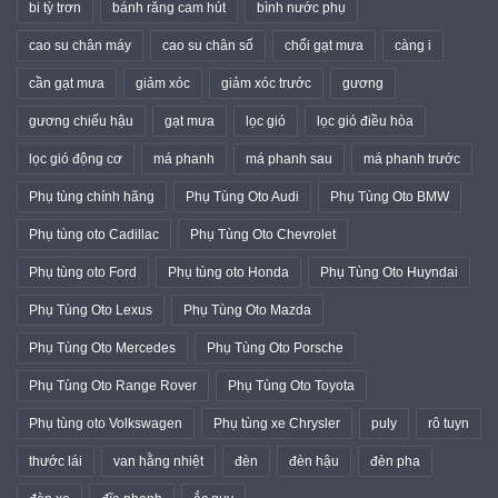
bi tỳ trơn
bánh răng cam hút
bình nước phụ
cao su chân máy
cao su chân số
chổi gạt mưa
càng i
cần gạt mưa
giảm xóc
giảm xóc trước
gương
gương chiếu hậu
gạt mưa
lọc gió
lọc gió điều hòa
lọc gió động cơ
má phanh
má phanh sau
má phanh trước
Phụ tùng chính hãng
Phụ Tùng Oto Audi
Phụ Tùng Oto BMW
Phụ tùng oto Cadillac
Phụ Tùng Oto Chevrolet
Phụ tùng oto Ford
Phụ tùng oto Honda
Phụ Tùng Oto Huyndai
Phụ Tùng Oto Lexus
Phụ Tùng Oto Mazda
Phụ Tùng Oto Mercedes
Phụ Tùng Oto Porsche
Phụ Tùng Oto Range Rover
Phụ Tùng Oto Toyota
Phụ tùng oto Volkswagen
Phụ tùng xe Chrysler
puly
rô tuyn
thước lái
van hằng nhiệt
đèn
đèn hậu
đèn pha