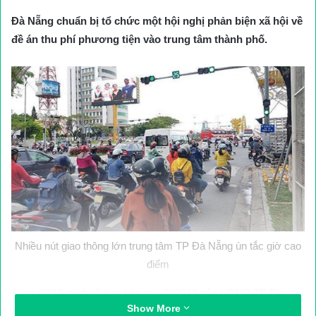
Đà Nẵng chuẩn bị tổ chức một hội nghị phản biện xã hội về
đề án thu phí phương tiện vào trung tâm thành phố.
Nhiều nút giao thông lớn trung tâm TP Đà Nẵng ùn tắc giờ cao
điểm
Sáng 29/10, tại buổi họp báo quý III/2019 của UBND TP Đà
Show More
Nẵng, ông Lê Thành Hưng, Phó giám đốc Sở GTVT TP Đà