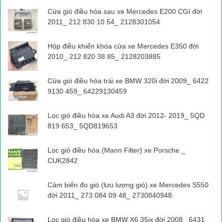
lâu dài, Sở GTVT đang trình UBND thành phố dự án nâng cấp,
Cửa gió điều hòa sau xe Mercedes E200 CGI đời
cải tạo đường Ngô Quyền – Ngũ Hành Sơn. Dự kiến khởi công
2011_ 212 830 10 54_ 2128301054
trong quý I/2020”, ông Hưng thông tin.
Hộp điều khiển khóa cửa xe Mercedes E350 đời
2010_ 212 820 38 85_ 2128203885
Được biết, dự án cải tạo trục Ngô Quyền – Ngũ Hành Sơn có
điểm đầu bắt đầu tại nút Nguyễn Phan Vinh – Bùi Quốc Hưng
Cửa gió điều hòa trái xe BMW 320i đời 2009_ 6422
đến điểm cuối nút Hồ Xuân Hương – cầu Tiên Sơn với tổng
9130 459_ 64229130459
chiều dài 7,84km. Trục đường này sẽ được tổ chức giao thông
trên đường chính, phân 3 làn xe dành cho xe ô tô các loại lưu
Lọc gió điều hòa xe Audi A3 đời 2012- 2019_ 5QD
thông. Trên đường gom, phân 2 làn xe dành cho xe mô tô, xe
819 653_ 5QD819653
máy, xe thô sơ và xe ô tô có kích thước nhỏ lưu thông. Tổng
mức đầu tư dự kiến gần 200 tỷ đồng.
Lọc gió điều hòa (Mann Filter) xe Porsche _
CUK2842
Vĩnh Nhân
Nguồn bài viết:
ATGT.VN
Cảm biến đo gió (lưu lượng gió) xe Mercedes S550
đời 2011_ 273 084 09 48_ 2730840948
Tin tức mới nhất
Vụ 39 người chết tại Anh
Lọc gió điều hòa xe BMW X6 35ix đời 2008_ 6431