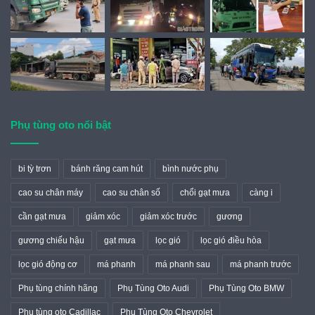
Phụ tùng oto nổi bật
bi tỳ trơn
bánh răng cam hút
bình nước phụ
cao su chân máy
cao su chân số
chổi gạt mưa
càng i
cần gạt mưa
giảm xóc
giảm xóc trước
gương
gương chiếu hậu
gạt mưa
lọc gió
lọc gió điều hòa
lọc gió động cơ
má phanh
má phanh sau
má phanh trước
Phụ tùng chính hãng
Phụ Tùng Oto Audi
Phụ Tùng Oto BMW
Phụ tùng oto Cadillac
Phụ Tùng Oto Chevrolet