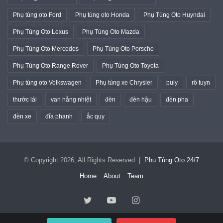
Phụ tùng oto Ford
Phụ tùng oto Honda
Phụ Tùng Oto Huyndai
Phụ Tùng Oto Lexus
Phụ Tùng Oto Mazda
Phụ Tùng Oto Mercedes
Phụ Tùng Oto Porsche
Phụ Tùng Oto Range Rover
Phụ Tùng Oto Toyota
Phụ tùng oto Volkswagen
Phụ tùng xe Chrysler
puly
rô tuyn
thước lái
van hằng nhiệt
đèn
đèn hậu
đèn pha
đèn xe
đĩa phanh
ắc quy
© Copyright 2026, All Rights Reserved |
Phụ Tùng Oto 24/7
Home
About
Team
Twitter
YouTube
Instagram