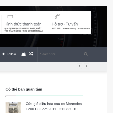
View
Random
Search
Follow
your
Article
for
shopping
Có thể bạn quan tâm
cart
Cửa gió điều hòa sau xe Mercedes
E200 CGI đời 2011_ 212 830 10