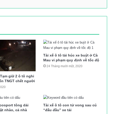
Tài xế ô tô tải húc xe buýt ở Cà
Mau vi phạm quy định về tốc độ
24 Tháng mười một, 2020
Tạm giữ 2 ô tô nghi
đến TNGT chết người
2020
cosport tông dải
Tài xế ô tô con tử vong sau cú
ật nhào, cả nhà
“đấu đầu” xe tải