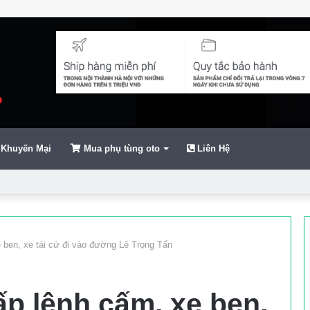
Khuyến Mại
Mua phụ tùng oto
Liên Hệ
ển
 ben, xe tải cứ đi vào đường Lê Trọng Tấn
p lệnh cấm, xe ben,