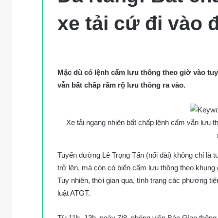
xe tải cứ đi vào
Mặc dù có lệnh cấm lưu thông theo giờ vào tu
vẫn bất chấp rầm rộ lưu thông ra vào.
Xe tải ngang nhiên bất chấp lệnh cấm vẫn lưu 
Tuyến đường Lê Trọng Tấn (nối dài) không chỉ là tu
trở lên, mà còn có biển cấm lưu thông theo khung g
Tuy nhiên, thời gian qua, tình trạng các phương ti
luật ATGT.
Từ 11h- 13h, ngày 7/8, phóng viên Báo Giao thông