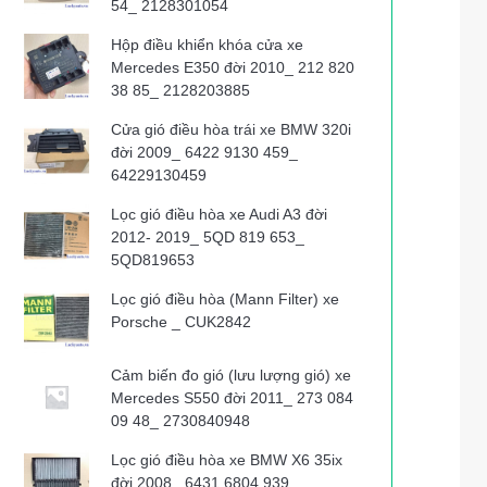
54_ 2128301054
Hộp điều khiển khóa cửa xe
Mercedes E350 đời 2010_ 212 820
38 85_ 2128203885
Cửa gió điều hòa trái xe BMW 320i
đời 2009_ 6422 9130 459_
64229130459
Lọc gió điều hòa xe Audi A3 đời
2012- 2019_ 5QD 819 653_
5QD819653
Lọc gió điều hòa (Mann Filter) xe
Porsche _ CUK2842
Cảm biến đo gió (lưu lượng gió) xe
Mercedes S550 đời 2011_ 273 084
09 48_ 2730840948
Lọc gió điều hòa xe BMW X6 35ix
đời 2008_ 6431 6804 939_