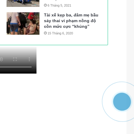
6 Tháng 5, 2021
Tài xế kẹp ba, đâm mẹ bầu
sảy thai vi phạm nồng độ
cồn mức cực “khủng”
15 Tháng 6, 2020