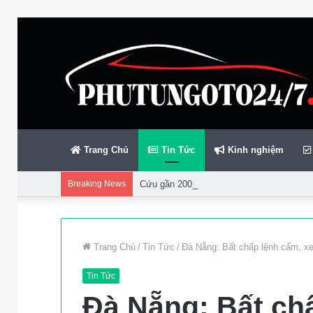
Trang Chủ
Tin Tức
Kinh nghiệm
Breaking News
Cứu gần 200 thuyền viên gặp sự cố trên bi
Trang Chủ
/
Tin Tức
/
Đà Nẵng: Bất chấp lệnh cấm, xe
Tin Tức
Đà Nẵng: Bất chấ