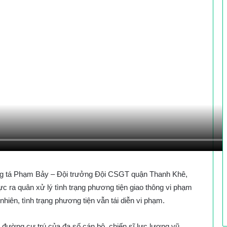
ung tá Phạm Bảy – Đội trưởng Đội CSGT quận Thanh Khê,
ực ra quân xử lý tình trạng phương tiện giao thông vi phạm
hiên, tình trạng phương tiện vẫn tái diễn vi phạm.
đường cư trú của đa số cán bộ, chiến sĩ lực lượng vũ