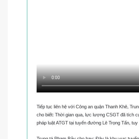
Tiếp tục liên hệ với Công an quận Thanh Khê, Tr
cho biết: Thời gian qua, lực lượng CSGT đã tích c
pháp luật ATGT tại tuyến đường Lê Trọng Tấn, tuy n
Trung tá Phạm Bảy cho hay: Đây là khu vực tuyến 