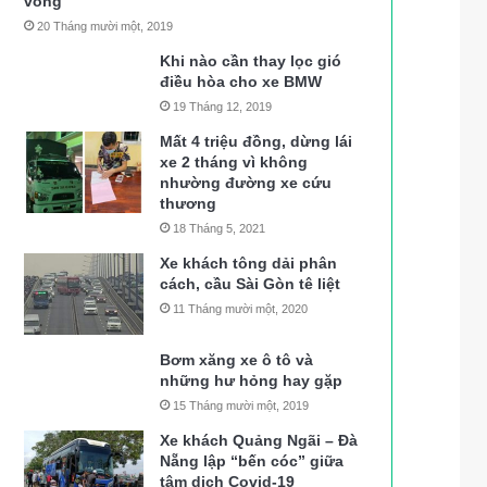
vong
20 Tháng mười một, 2019
Khi nào cần thay lọc gió
điều hòa cho xe BMW
19 Tháng 12, 2019
Mất 4 triệu đồng, dừng lái
xe 2 tháng vì không
nhường đường xe cứu
thương
18 Tháng 5, 2021
Xe khách tông dải phân
cách, cầu Sài Gòn tê liệt
11 Tháng mười một, 2020
Bơm xăng xe ô tô và
những hư hỏng hay gặp
15 Tháng mười một, 2019
Xe khách Quảng Ngãi – Đà
Nẵng lập “bến cóc” giữa
tâm dịch Covid-19