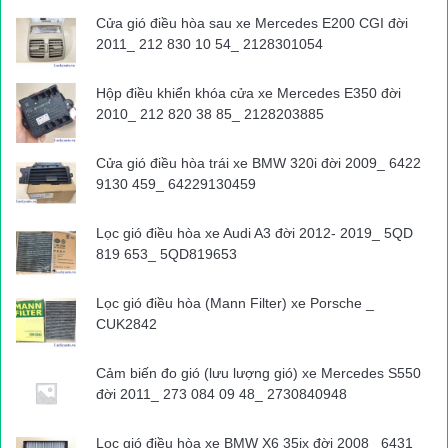
BKS 29T1-866.46
lưu thông qua vòng xuyến giao thông Cầu Đơ
Cửa gió điều hòa sau xe Mercedes E200 CGI đời
– Lê Hồng Phong thì xảy ra
va chạm với xe máy 89K1-114.40
2011_ 212 830 10 54_ 2128301054
do Cao Sơn Thực (SN 1999, ở huyện Văn Giang, tỉnh Hưng
Yên) điều khiển. Hậu quả, bà Thanh bị thương nặng, còn Cao
Hộp điều khiển khóa cửa xe Mercedes E350 đời
2010_ 212 820 38 85_ 2128203885
Sơn Thực chỉ bị xây xát nhẹ.
Cửa gió điều hòa trái xe BMW 320i đời 2009_ 6422
Hiện Công an quận Hà Đông đang thụ lý giải quyết vụ việc.
9130 459_ 64229130459
Đức Trọng
Lọc gió điều hòa xe Audi A3 đời 2012- 2019_ 5QD
Nguồn bài viết:
ATGT.VN
819 653_ 5QD819653
Lọc gió điều hòa (Mann Filter) xe Porsche _
tai nạn giao thông
Tin tức 24h
CUK2842
Cảm biến đo gió (lưu lượng gió) xe Mercedes S550
đời 2011_ 273 084 09 48_ 2730840948
Lọc gió điều hòa xe BMW X6 35ix đời 2008_ 6431