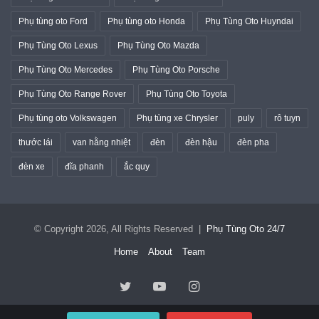
Phụ tùng oto Ford
Phụ tùng oto Honda
Phụ Tùng Oto Huyndai
Phụ Tùng Oto Lexus
Phụ Tùng Oto Mazda
Phụ Tùng Oto Mercedes
Phụ Tùng Oto Porsche
Phụ Tùng Oto Range Rover
Phụ Tùng Oto Toyota
Phụ tùng oto Volkswagen
Phụ tùng xe Chrysler
puly
rô tuyn
thước lái
van hằng nhiệt
đèn
đèn hậu
đèn pha
đèn xe
đĩa phanh
ắc quy
© Copyright 2026, All Rights Reserved |
Phụ Tùng Oto 24/7
Home
About
Team
Twitter
YouTube
Instagram