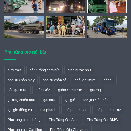
Phụ tùng oto nổi bật
bi tỳ trơn
bánh răng cam hút
bình nước phụ
cao su chân máy
cao su chân số
chổi gạt mưa
càng i
cần gạt mưa
giảm xóc
giảm xóc trước
gương
gương chiếu hậu
gạt mưa
lọc gió
lọc gió điều hòa
lọc gió động cơ
má phanh
má phanh sau
má phanh trước
Phụ tùng chính hãng
Phụ Tùng Oto Audi
Phụ Tùng Oto BMW
Phụ tùng oto Cadillac
Phụ Tùng Oto Chevrolet