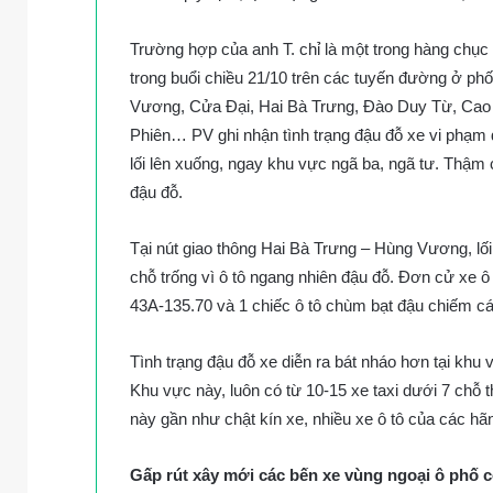
Trường hợp của anh T. chỉ là một trong hàng chụ
trong buổi chiều 21/10 trên các tuyến đường ở ph
Vương, Cửa Đại, Hai Bà Trưng, Đào Duy Từ, Cao 
Phiên… PV ghi nhận tình trạng đậu đỗ xe vi phạm d
lối lên xuống, ngay khu vực ngã ba, ngã tư. Thậm c
đậu đỗ.
Tại nút giao thông Hai Bà Trưng – Hùng Vương, lối
chỗ trống vì ô tô ngang nhiên đậu đỗ. Đơn cử xe ô
43A-135.70 và 1 chiếc ô tô chùm bạt đậu chiếm c
Tình trạng đậu đỗ xe diễn ra bát nháo hơn tại kh
Khu vực này, luôn có từ 10-15 xe taxi dưới 7 chỗ 
này gần như chật kín xe, nhiều xe ô tô của các hãn
Gấp rút xây mới các bến xe vùng ngoại ô phố 