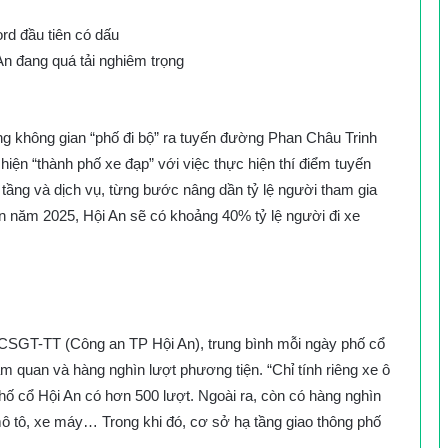
n đang quá tải nghiêm trọng
rộng không gian “phố đi bộ” ra tuyến đường Phan Châu Trinh
hiện “thành phố xe đạp” với việc thực hiện thí điểm tuyến
 tầng và dịch vụ, từng bước nâng dần tỷ lệ người tham gia
ến năm 2025, Hội An sẽ có khoảng 40% tỷ lệ người đi xe
 CSGT-TT (Công an TP Hội An), trung bình mỗi ngày phố cổ
 quan và hàng nghìn lượt phương tiện. “Chỉ tính riêng xe ô
phố cổ Hội An có hơn 500 lượt. Ngoài ra, còn có hàng nghìn
 mô tô, xe máy… Trong khi đó, cơ sở hạ tầng giao thông phố