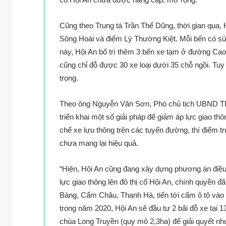
Cũng theo Trung tá Trần Thế Dũng, thời gian qua, 
Sông Hoài và điểm Lý Thường Kiệt. Mỗi bến có s
này, Hội An bố trí thêm 3 bến xe tạm ở đường C
cũng chỉ đỗ được 30 xe loại dưới 35 chỗ ngồi. Tuy 
trọng.
Theo ông Nguyễn Văn Sơn, Phó chủ tịch UBND TP H
triển khai một số giải pháp để giảm áp lực giao thô
chế xe lưu thông trên các tuyến đường, thí điểm t
chưa mang lại hiệu quả.
“Hiện, Hội An cũng đang xây dựng phương án điều ti
lực giao thông lên đô thị cổ Hội An, chính quyền đ
Bàng, Cẩm Châu, Thanh Hà, tiến tới cấm ô tô vào t
trong năm 2020, Hội An sẽ đầu tư 2 bãi đỗ xe tại 1
chùa Long Truyền (quy mô 2,3ha) để giải quyết nh