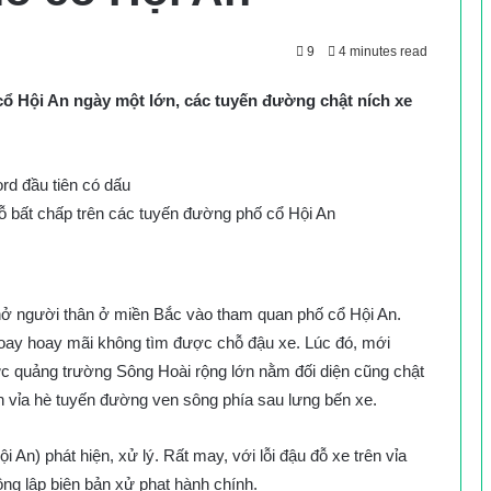
9
4 minutes read
ổ Hội An ngày một lớn, các tuyến đường chật ních xe
 đỗ bất chấp trên các tuyến đường phố cổ Hội An
ô chở người thân ở miền Bắc vào tham quan phố cổ Hội An.
loay hoay mãi không tìm được chỗ đậu xe. Lúc đó, mới
c quảng trường Sông Hoài rộng lớn nằm đối diện cũng chật
ên vỉa hè tuyến đường ven sông phía sau lưng bến xe.
n) phát hiện, xử lý. Rất may, với lỗi đậu đỗ xe trên vỉa
ông lập biên bản xử phạt hành chính.