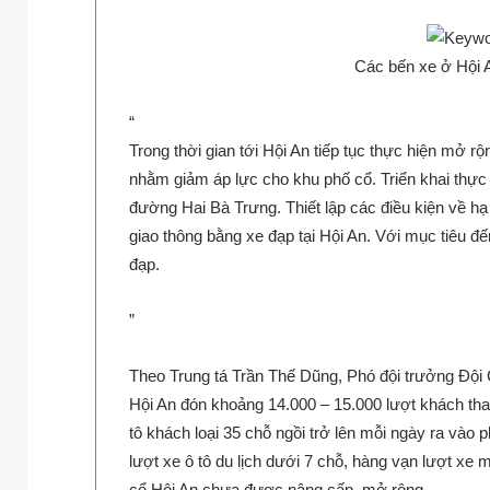
Các bến xe ở Hội A
“
Trong thời gian tới Hội An tiếp tục thực hiện mở 
nhằm giảm áp lực cho khu phố cổ. Triển khai thực 
đường Hai Bà Trưng. Thiết lập các điều kiện về hạ
giao thông bằng xe đạp tại Hội An. Với mục tiêu đ
đạp.
”
Theo Trung tá Trần Thế Dũng, Phó đội trưởng Đội
Hội An đón khoảng 14.000 – 15.000 lượt khách tham
tô khách loại 35 chỗ ngồi trở lên mỗi ngày ra vào 
lượt xe ô tô du lịch dưới 7 chỗ, hàng vạn lượt xe
cổ Hội An chưa được nâng cấp, mở rộng.