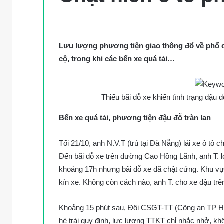
Lưu lượng phương tiện giao thông đổ về phố c
cộ, trong khi các bến xe quá tải…
Thiếu bãi đỗ xe khiến tình trạng đậu
Bến xe quá tải, phương tiện đậu đỗ tràn lan
Tối 21/10, anh N.V.T (trú tại Đà Nẵng) lái xe ô t
Đến bãi đỗ xe trên đường Cao Hồng Lãnh, anh T. 
khoảng 17h nhưng bãi đỗ xe đã chật cứng. Khu vự
kín xe. Không còn cách nào, anh T. cho xe đậu tr
Khoảng 15 phút sau, Đội CSGT-TT (Công an TP Hội A
hè trái quy định, lực lượng TTKT chỉ nhắc nhở, kh