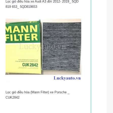
Lọc gió điều hòa xe Audi A3 đời 2012- 2019_ 5QD
819 653_ 5QD819653
Lọc gió điều hòa (Mann Filter) xe Porsche _
CUK2842