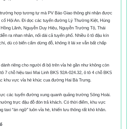
c trường hợp tương tự mà PV Báo Giao thông ghi nhận được
ố cổ Hội An. Đi dọc các tuyến đường Lý Thường Kiệt, Hùng
Hồng Lãnh, Nguyễn Duy Hiệu, Nguyễn Trường Tộ, Thái
iễn ra nhan nhản, nối dài cả tuyến phố. Nhiều ô tô đậu kín
hí, dù có biển cấm dừng đỗ, không ít lái xe vẫn bất chấp
 dành riêng cho người đi bộ trên vỉa hè gần như không còn
 tô 7 chỗ hiệu taxi Mai Linh BKS 92A-024.32, ô tô 4 chỗ BKS
ác khu vực vỉa hè khúc cua đường Hai Bà Trưng.
u vực các tuyến đường xung quanh quảng trường Sông Hoài.
thường trực đậu đỗ đón trả khách. Có thời điểm, khu vực
g taxi “án ngữ” luôn vỉa hè, khiến lưu thông rất khó khăn.
cổ