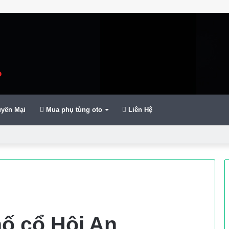
yến Mại
Mua phụ tùng oto
Liên Hệ
hố cổ Hội An