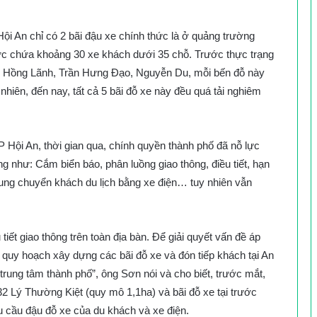
Hội An chỉ có 2 bãi đậu xe chính thức là ở quảng trường
ức chứa khoảng 30 xe khách dưới 35 chỗ. Trước thực trạng
ao Hồng Lãnh, Trần Hưng Đạo, Nguyễn Du, mỗi bến đỗ này
nhiên, đến nay, tất cả 5 bãi đỗ xe này đều quá tải nghiêm
ội An, thời gian qua, chính quyền thành phố đã nỗ lực
ng như: Cắm biển báo, phân luồng giao thông, điều tiết, hạn
rung chuyển khách du lịch bằng xe điện… tuy nhiên vẫn
ết giao thông trên toàn địa bàn. Để giải quyết vấn đề áp
ã quy hoạch xây dựng các bãi đỗ xe và đón tiếp khách tại An
rung tâm thành phố”, ông Sơn nói và cho biết, trước mắt,
32 Lý Thường Kiệt (quy mô 1,1ha) và bãi đỗ xe tại trước
u cầu đậu đỗ xe của du khách và xe điện.