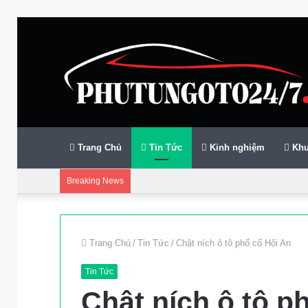
Trang Chủ
Tin Tức
Kinh nghiệm
Khu
Breaking News
Trang Chủ
/
Tin Tức
/
Chật ních ô tô phố cổ Hội An
Tin Tức
Chật ních ô tô p