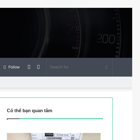
View
Random
Search
Follow
your
Article
for
shopping
Có thể bạn quan tâm
cart