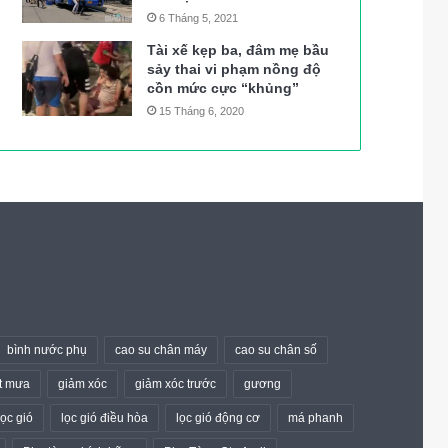
6 Tháng 5, 2021
Tài xế kẹp ba, đâm mẹ bầu
sảy thai vi phạm nồng độ
cồn mức cực “khủng”
15 Tháng 6, 2020
bình nước phụ
cao su chân máy
cao su chân số
t mưa
giảm xóc
giảm xóc trước
gương
lọc gió
lọc gió điều hòa
lọc gió động cơ
má phanh