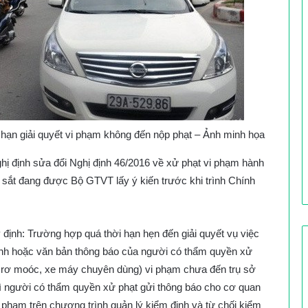
 hạn giải quyết vi phạm không đến nộp phạt – Ảnh minh họa
ị định sửa đổi Nghị định 46/2016 về xử phạt vi phạm hành
 sắt đang được Bộ GTVT lấy ý kiến trước khi trình Chính
y định:
Trường hợp quá thời hạn hẹn đến giải quyết vụ việc
ính hoặc văn bản thông báo của người có thẩm quyền xử
i rơ moóc, xe máy chuyên dùng) vi phạm chưa đến trụ sở
hì người có thẩm quyền xử phạt gửi thông báo cho cơ quan
phạm trên chương trình quản lý kiểm định và từ chối kiểm