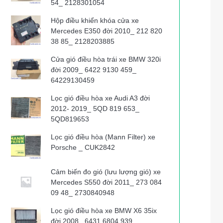
54_ 2128301054
Hộp điều khiển khóa cửa xe
Mercedes E350 đời 2010_ 212 820
38 85_ 2128203885
Cửa gió điều hòa trái xe BMW 320i
đời 2009_ 6422 9130 459_
64229130459
Lọc gió điều hòa xe Audi A3 đời
2012- 2019_ 5QD 819 653_
5QD819653
Lọc gió điều hòa (Mann Filter) xe
Porsche _ CUK2842
Cảm biến đo gió (lưu lượng gió) xe
Mercedes S550 đời 2011_ 273 084
09 48_ 2730840948
Lọc gió điều hòa xe BMW X6 35ix
đời 2008_ 6431 6804 939_