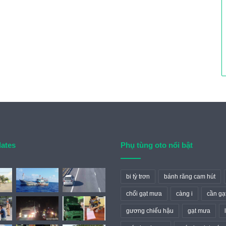
dates
Phụ tùng oto nổi bật
bi tỳ trơn
bánh răng cam hút
chổi gạt mưa
càng i
cần gạ
gương chiếu hậu
gạt mưa