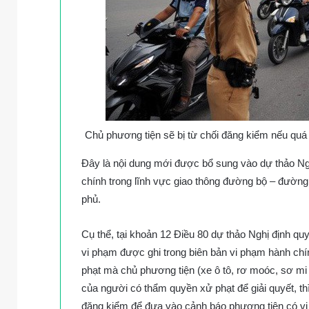
Chủ phương tiện sẽ bị từ chối đăng kiểm nếu quá
Đây là nội dung mới được bổ sung vào dự thảo Ngh
chính trong lĩnh vực giao thông đường bộ – đường
phủ.
Cụ thể, tại khoản 12 Điều 80 dự thảo Nghị định qu
vi phạm được ghi trong biên bản vi phạm hành ch
phạt mà chủ phương tiện (xe ô tô, rơ moóc, sơ m
của người có thẩm quyền xử phạt để giải quyết, t
đăng kiểm để đưa vào cảnh báo phương tiện có vi 