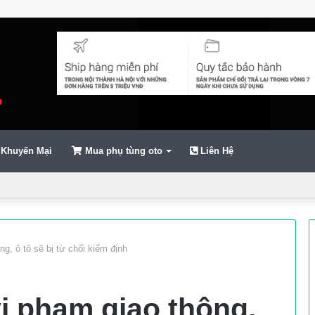
Khuyến Mại
Mua phụ tùng oto
Liên Hệ
ển
g, ô tô sẽ bị từ chối kiểm định
i phạm giao thông,