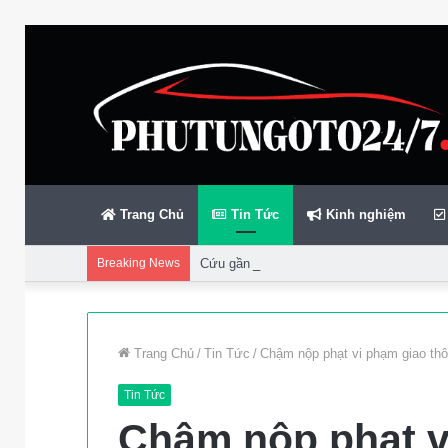
Trang Chủ
Tin Tức
Kinh nghiệm
Breaking News
Cứu gần 200 thuyền viên gặp sự cố trên bi
Trang Chủ
/
Tin Tức
/
Chậm nộp phạt vi phạm giao thôn
Tin Tức
Chậm nộp phạt v