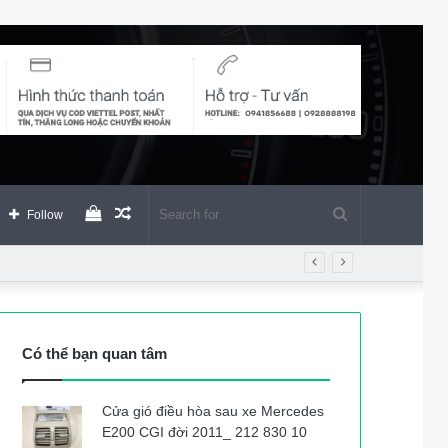
View
Random
Search
Follow
your
Article
for
shopping
Có thể bạn quan tâm
cart
Cửa gió điều hòa sau xe Mercedes
E200 CGI đời 2011_ 212 830 10