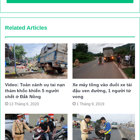
Tàu SUNINTEGRITY bị chìm trên sông Lòng Tàu
Sáng 19/10, nguồn tin của Báo Giao thông cho biết, tàu
SUNINTEGRITY chở container bị chìm trên sông Lòng Tàu
Related Articles
(đoạn giáp ranh giữa huyện Cần Giờ và Nhà Bè (TP.HCM).
Nguồn tin cũng cho hay, trên tàu có rất nhiều thuyền viên nhưng
chưa xác định cụ thể có bao nhiêu người. Và cũng chưa xác
định được hành trình của chiếc tàu này.
PV đã liên hệ với Cảng vụ Hàng hải TP.HCM nhưng chưa nhận
được thông tin từ đơn vị này.
Video: Toàn cảnh vụ tai nạn
Xe máy tông vào đuôi xe tải
thảm khốc khiến 5 người
đậu ven đường, 1 người tử
chết ở Đắk Nông
vong
13 Tháng 6, 2020
1 Tháng 9, 2019