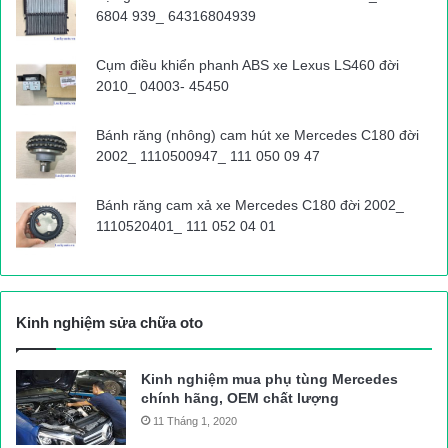
6804 939_ 64316804939
tai nạn giao thông
Tin tức 24h
Cụm điều khiển phanh ABS xe Lexus LS460 đời
2010_ 04003- 45450
Bánh răng (nhông) cam hút xe Mercedes C180 đời
2002_ 1110500947_ 111 050 09 47
Bánh răng cam xả xe Mercedes C180 đời 2002_
1110520401_ 111 052 04 01
Kinh nghiệm sửa chữa oto
Kinh nghiệm mua phụ tùng Mercedes
chính hãng, OEM chất lượng
11 Tháng 1, 2020