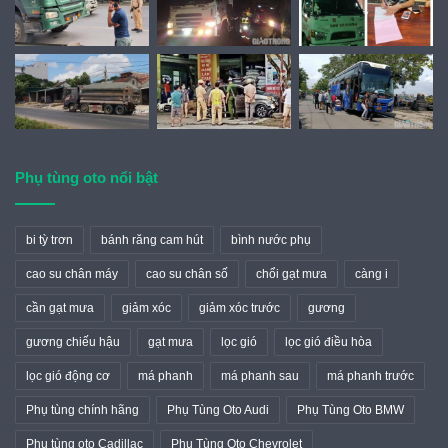
Phụ tùng oto nổi bật
bi tỳ trơn
bánh răng cam hút
bình nước phụ
cao su chân máy
cao su chân số
chổi gạt mưa
càng i
cần gạt mưa
giảm xóc
giảm xóc trước
gương
gương chiếu hậu
gạt mưa
lọc gió
lọc gió điều hòa
lọc gió động cơ
má phanh
má phanh sau
má phanh trước
Phụ tùng chính hãng
Phụ Tùng Oto Audi
Phụ Tùng Oto BMW
Phụ tùng oto Cadillac
Phụ Tùng Oto Chevrolet