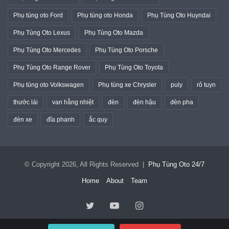
Phụ tùng oto Ford
Phụ tùng oto Honda
Phụ Tùng Oto Huyndai
Phụ Tùng Oto Lexus
Phụ Tùng Oto Mazda
Phụ Tùng Oto Mercedes
Phụ Tùng Oto Porsche
Phụ Tùng Oto Range Rover
Phụ Tùng Oto Toyota
Phụ tùng oto Volkswagen
Phụ tùng xe Chrysler
puly
rô tuyn
thước lái
van hằng nhiệt
đèn
đèn hậu
đèn pha
đèn xe
đĩa phanh
ắc quy
© Copyright 2026, All Rights Reserved |
Phụ Tùng Oto 24/7
Home
About
Team
Twitter
YouTube
Instagram