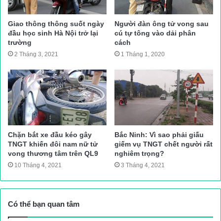
Giao thông thông suốt ngày
Người đàn ông tử vong sau
đầu học sinh Hà Nội trở lại
cú tự tông vào dải phân
trường
cách
2 Tháng 3, 2021
1 Tháng 1, 2020
Chặn bắt xe đầu kéo gây
Bắc Ninh: Vì sao phải giấu
TNGT khiến đôi nam nữ tử
giếm vụ TNGT chết người rất
vong thương tâm trên QL9
nghiêm trọng?
Còn theo nguồn tin tư Đội Thanh tra giao thông Đường thủy, Sở
10 Tháng 4, 2021
3 Tháng 4, 2021
GTVT TP.HCM cho hay, lúc 6h sáng 19/10, Trạm 5 nhận được
thông tin có tai nạn tàu biển xảy ra trên sông Lòng Tàu. Trạm đã
cử nhân viên ra hiện trường ghi nhận vụ tai nạn.
Có thể bạn quan tâm