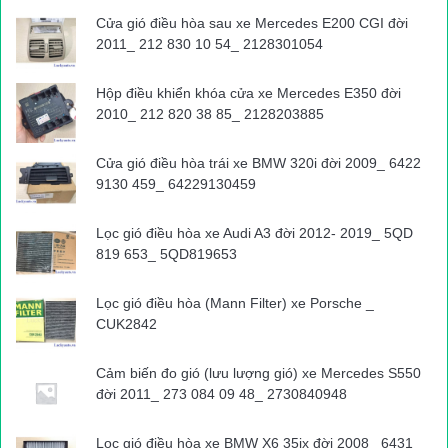
Hiện trường vụ tai nạn hàng hải
Cửa gió điều hòa sau xe Mercedes E200 CGI đời
2011_ 212 830 10 54_ 2128301054
Theo Trạm 5, tai nạn xảy ra lúc 1h30 sáng cùng ngày tại ngã
sông Lòng Tàu – Dinh Bà Lôi Giang. Vụ tai nạn làm phương tiện
Hộp điều khiển khóa cửa xe Mercedes E350 đời
tàu biển bị nghiêng, chìm 1 bên trong luồng gây cản trở giao
2010_ 212 820 38 85_ 2128203885
thông. Hiện trường cho thấy, chiếc tàu gần như bị úp xuống
Cửa gió điều hòa trái xe BMW 320i đời 2009_ 6422
nước và một số container nổi trên mặt nước…
9130 459_ 64229130459
Các đơn vị chức năng, Cảng vụ Hàng hải, Bộ đội biên phòng,
Lọc gió điều hòa xe Audi A3 đời 2012- 2019_ 5QD
Trạm CSGT Đồng Tranh đang tổ chức điều tiết đảm bảo giao
819 653_ 5QD819653
thông.
Lúc 8h sáng nay, các lực lượng cứu hộ và chức năng
của TP.HCM đã đến hiện trường vị trí tàu chìm.
Lọc gió điều hòa (Mann Filter) xe Porsche _
CUK2842
Báo Giao thông sẽ tiếp tục cập nhật thông tin…
Mai Huyên
Cảm biến đo gió (lưu lượng gió) xe Mercedes S550
đời 2011_ 273 084 09 48_ 2730840948
Nguồn bài viết:
ATGT.VN
Lọc gió điều hòa xe BMW X6 35ix đời 2008_ 6431