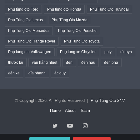
Phụ tùng oto Ford
Phụ tùng oto Honda
Phụ Tùng Oto Huyndai
Phụ Tùng Oto Lexus
Phụ Tùng Oto Mazda
Phụ Tùng Oto Mercedes
Phụ Tùng Oto Porsche
Phụ Tùng Oto Range Rover
Phụ Tùng Oto Toyota
Phụ tùng oto Volkswagen
Phụ tùng xe Chrysler
puly
rô tuyn
thước lái
van hằng nhiệt
đèn
đèn hậu
đèn pha
đèn xe
đĩa phanh
ắc quy
© Copyright 2026, All Rights Reserved |
Phụ Tùng Oto 24/7
Home
About
Team
Twitter
YouTube
Instagram