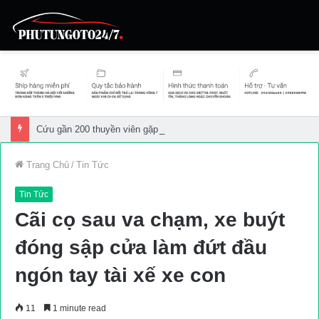
Cứu gần 200 thuyền viên gặp sự cố trên biển
Trang Chủ
/
Tin Tức
Tin Tức
Cãi cọ sau va chạm, xe buýt
đóng sập cửa làm đứt đầu
ngón tay tài xế xe con
11
1 minute read