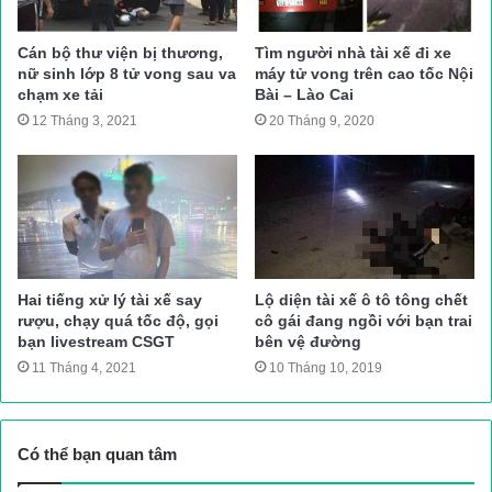
Báo Giao thông sẽ tiếp tục thông tin vụ việc này tới bạn đọ
Cán bộ thư viện bị thương,
Tìm người nhà tài xế đi xe
Văn Huế
nữ sinh lớp 8 tử vong sau va
máy tử vong trên cao tốc Nội
chạm xe tải
Bài – Lào Cai
Nguồn bài viết:
ATGT.VN
12 Tháng 3, 2021
20 Tháng 9, 2020
Luật Giao Thông
tai nạn giao thông
Hai tiếng xử lý tài xế say
Lộ diện tài xế ô tô tông chết
rượu, chạy quá tốc độ, gọi
cô gái đang ngồi với bạn trai
bạn livestream CSGT
bên vệ đường
11 Tháng 4, 2021
10 Tháng 10, 2019
Có thể bạn quan tâm