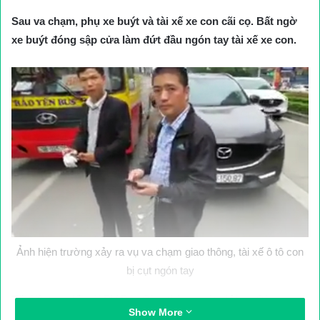
Sau va chạm, phụ xe buýt và tài xế xe con cãi cọ. Bất ngờ
xe buýt đóng sập cửa làm đứt đầu ngón tay tài xế xe con.
Ảnh hiện trường xảy ra vụ va chạm giao thông, tài xế ô tô con
bị cụt ngón tay
Tối 6/3, trao đổi với PV Báo Giao thông, một chỉ huy Công an
Show More
quận Thanh Xuân (TP Hà Nội) xác nhận, Công an quận đang