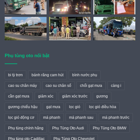
Phụ tùng oto nổi bật
bi tỳ trơn
bánh răng cam hút
bình nước phụ
cao su chân máy
cao su chân số
chổi gạt mưa
càng i
cần gạt mưa
giảm xóc
giảm xóc trước
gương
gương chiếu hậu
gạt mưa
lọc gió
lọc gió điều hòa
lọc gió động cơ
má phanh
má phanh sau
má phanh trước
Phụ tùng chính hãng
Phụ Tùng Oto Audi
Phụ Tùng Oto BMW
Phụ tùng oto Cadillac
Phụ Tùng Oto Chevrolet