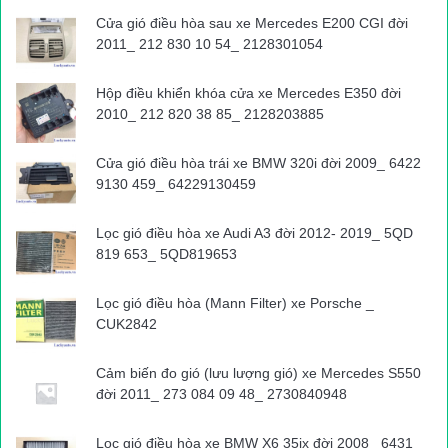
Cửa gió điều hòa sau xe Mercedes E200 CGI đời
2011_ 212 830 10 54_ 2128301054
Hộp điều khiển khóa cửa xe Mercedes E350 đời
2010_ 212 820 38 85_ 2128203885
Cửa gió điều hòa trái xe BMW 320i đời 2009_ 6422
9130 459_ 64229130459
Lọc gió điều hòa xe Audi A3 đời 2012- 2019_ 5QD
819 653_ 5QD819653
Lọc gió điều hòa (Mann Filter) xe Porsche _
CUK2842
Cảm biến đo gió (lưu lượng gió) xe Mercedes S550
đời 2011_ 273 084 09 48_ 2730840948
Lọc gió điều hòa xe BMW X6 35ix đời 2008_ 6431