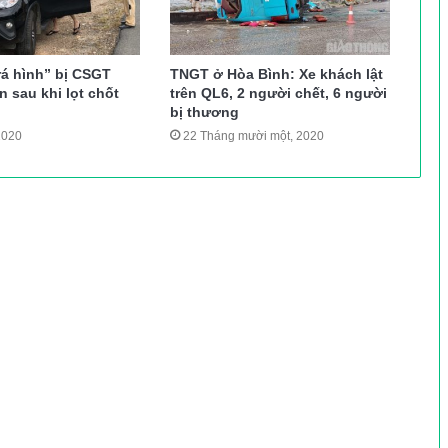
rá hình” bị CSGT
TNGT ở Hòa Bình: Xe khách lật
 sau khi lọt chốt
trên QL6, 2 người chết, 6 người
bị thương
2020
22 Tháng mười một, 2020