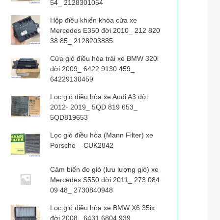
54_ 2128301054
Hộp điều khiển khóa cửa xe
Mercedes E350 đời 2010_ 212 820
38 85_ 2128203885
Cửa gió điều hòa trái xe BMW 320i
đời 2009_ 6422 9130 459_
64229130459
Lọc gió điều hòa xe Audi A3 đời
2012- 2019_ 5QD 819 653_
5QD819653
Lọc gió điều hòa (Mann Filter) xe
Porsche _ CUK2842
Cảm biến đo gió (lưu lượng gió) xe
Mercedes S550 đời 2011_ 273 084
09 48_ 2730840948
Lọc gió điều hòa xe BMW X6 35ix
đời 2008_ 6431 6804 939_