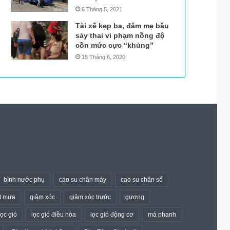
6 Tháng 5, 2021
Tài xế kẹp ba, đâm mẹ bầu
sảy thai vi phạm nồng độ
cồn mức cực “khủng”
15 Tháng 6, 2020
bình nước phụ
cao su chân máy
cao su chân số
t mưa
giảm xóc
giảm xóc trước
gương
lọc gió
lọc gió điều hòa
lọc gió động cơ
má phanh