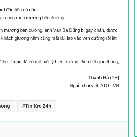
ăng xuống rãnh mương bên đường.
 rãnh mương bên đường, anh Văn Bá Dũng bị gãy chân, được
e khách giường nằm cũng mất lái, lao vào ven đường rồi lật
ư Prông đã có mặt xử lý hiện trường, điều tiết giao thông,
Thanh Hà (TH)
Nguồn bài viết:
ATGT.VN
thông
Tin tức 24h