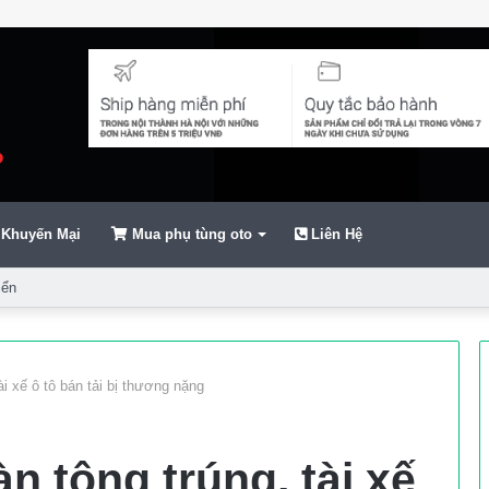
Khuyến Mại
Mua phụ tùng oto
Liên Hệ
ển
ài xế ô tô bán tải bị thương nặng
àn tông trúng, tài xế