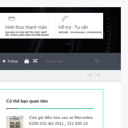
View
Random
Search
Follow
your
Article
for
shopping
Có thể bạn quan tâm
cart
Cửa gió điều hòa sau xe Mercedes
E200 CGI đời 2011_ 212 830 10