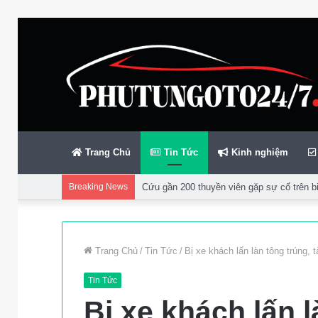
Trang Chủ
Tin Tức
Kinh nghiệm
Breaking News
Cứu gần 200 thuyền viên gặp sự cố trên bi
Trang Chủ
/
Tin Tức
/
Bị xe khách lấn làn tông trúng, t
Tin Tức
Bị xe khách lấn l