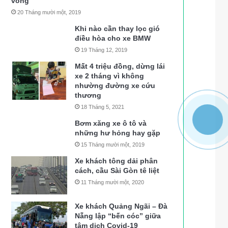
vong
20 Tháng mười một, 2019
Khi nào cần thay lọc gió
điều hòa cho xe BMW
19 Tháng 12, 2019
Mất 4 triệu đồng, dừng lái
xe 2 tháng vì không
nhường đường xe cứu
thương
18 Tháng 5, 2021
Bơm xăng xe ô tô và
những hư hỏng hay gặp
15 Tháng mười một, 2019
Xe khách tông dải phân
cách, cầu Sài Gòn tê liệt
11 Tháng mười một, 2020
Xe khách Quảng Ngãi – Đà
Nẵng lập “bến cóc” giữa
tâm dịch Covid-19