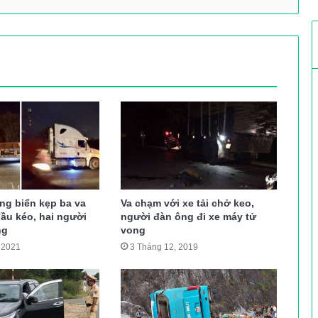
ng biển kẹp ba va
Va chạm với xe tải chở keo,
ầu kéo, hai người
người đàn ông đi xe máy tử
ng
vong
 2021
3 Tháng 12, 2019