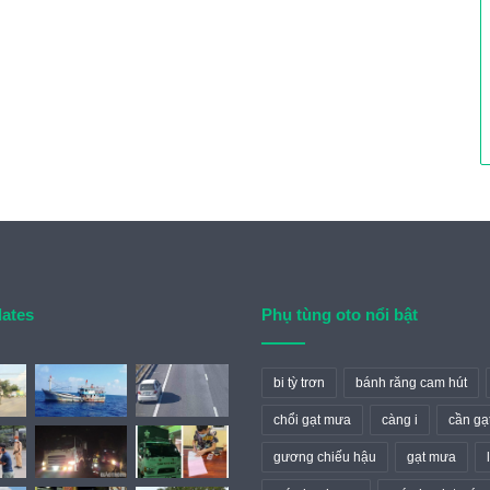
dates
Phụ tùng oto nổi bật
bi tỳ trơn
bánh răng cam hút
chổi gạt mưa
càng i
cần gạ
gương chiếu hậu
gạt mưa