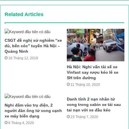
Những ngày gần đây, nhiều người dân sinh sống trên QL51
Related Articles
đoạn qua Đồng nai phản ánh với Báo Giao thông về tình trạng
xe ben chở đá có dấu hiệu quá tải chạy rầm rập trên đường
như những “hung thần”. Qua nhiều ngày ghi nhận thực tế, PV
ghi nhận những phản ánh của người dân là hoàn toàn xác đáng.
CSGT đề nghị xử nghiêm “xe
dù, bến cóc” tuyến Hà Nội –
Theo đó, sau một thời gian tạm lắng, tình trạng xe ben chở vun
Quảng Ninh
ngọn, có dấu hiệu quá tải đang bùng phát trở lại.
16 Tháng 12, 2019
Hà Nội: Nghi vấn tài xế xe
“
Vinfast say rượu kéo lê xe
Trong 6 tháng đầu năm 2019, qua hệ thống camera giám sát,
SH trên đường
TTGT Đồng Nai đã xử lý 78 trường hợp vi phạm về bốc xếp
11 Tháng 10, 2020
hàng hóa lên ô tô vượt tải trọng cho phép tại nơi bốc xếp hàng.
Cụ thể như: Công ty CP Tân Cang, Công ty TNHH SX TM và
Danh tính 2 nạn nhân tử
vong trong cabin xe tải sau
Nghi đâm vào trụ điện, 2
XD Việt Hàn, Công ty CP DIC Đồng Tiến (huyện Nhơn Trạch),
tai nạn với xe đầu kéo
người đàn ông tử vong cạnh
Công ty Trường Trường Phát JP, Công ty TNHH SX VLXD Mai
xe máy biến dạng
23 Tháng 7, 2020
Phong (huyện Định Quán), Công ty TNHH Quốc Phú Sơn Lâm;
6 Tháng 4, 2020
Các mỏ đá Xuân Hòa, Tân Cang 2, Núi Nứa, mỏ đá Soklu 3,