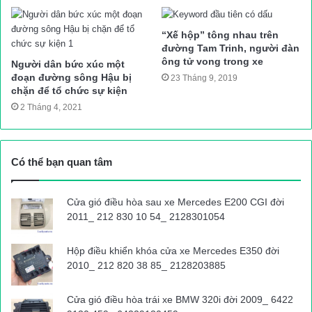
mỏ đá Thiện Tân 7…
“Xế hộp” tông nhau trên
đường Tam Trinh, người đàn
”
ông tử vong trong xe
Người dân bức xúc một
đoạn đường sông Hậu bị
23 Tháng 9, 2019
Ghi nhận của PV vào 9h sáng 22/7, đoạn đường từ ngã tư
chặn để tổ chức sự kiện
Vũng Tàu đến nút giao với đường Võ Nguyên Giáp, hàng đoàn
2 Tháng 4, 2021
xe ben xuất phát từ các mỏ đá Tân Cang vừa ra QL51 đã gầm
rú, nhả khói đen, chạy bạt mạng. Dù mật độ phương tiện dày
đặc nhưng nhiều chiếc xe chạy với tốc độ cao, bấm còi inh ỏi
Có thể bạn quan tâm
giành đường như “xe vua” khiến nhiều phương tiện tham gia
giao thông khác phải chủ động né tránh.
Cửa gió điều hòa sau xe Mercedes E200 CGI đời
2011_ 212 830 10 54_ 2128301054
Chạy dọc tuyến QL51 từ TP Biên Hòa đến thị trấn Long Thành,
Hộp điều khiển khóa cửa xe Mercedes E350 đời
chỉ trong vòng gần một giờ đồng hồ, có tới vài chục xe ben
2010_ 212 820 38 85_ 2128203885
ngược xuôi lưu thông trên QL51 theo hướng về Biên Hòa và
ngược lại. Theo quan sát của PV, nhiều xe chở đất, đá “có
Cửa gió điều hòa trái xe BMW 320i đời 2009_ 6422
ngọn” nhìn bằng mắt thường cũng xác định được chở quá tải