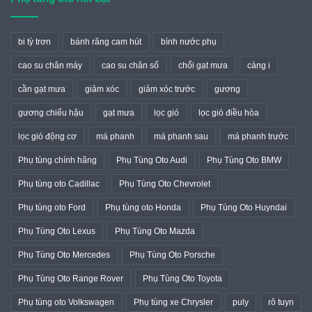
bi tỳ trơn
bánh răng cam hút
bình nước phụ
cao su chân máy
cao su chân số
chổi gạt mưa
càng i
cần gạt mưa
giảm xóc
giảm xóc trước
gương
gương chiếu hậu
gạt mưa
lọc gió
lọc gió điều hòa
lọc gió động cơ
má phanh
má phanh sau
má phanh trước
Phụ tùng chính hãng
Phụ Tùng Oto Audi
Phụ Tùng Oto BMW
Phụ tùng oto Cadillac
Phụ Tùng Oto Chevrolet
Phụ tùng oto Ford
Phụ tùng oto Honda
Phụ Tùng Oto Huyndai
Phụ Tùng Oto Lexus
Phụ Tùng Oto Mazda
Phụ Tùng Oto Mercedes
Phụ Tùng Oto Porsche
Phụ Tùng Oto Range Rover
Phụ Tùng Oto Toyota
Phụ tùng oto Volkswagen
Phụ tùng xe Chrysler
puly
rô tuyn