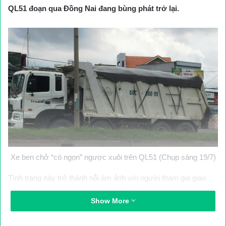
QL51 đoạn qua Đồng Nai đang bùng phát trở lại.
Xe ben chở “có ngọn” ngược xuôi trên QL51 (Chụp sáng 19/7)
Tình trạng này trở thành nỗi ám ảnh với người tham gia giao
thông, tiềm ẩn nguy cơ xảy ra TNGT bất cứ lúc nào.
Show More
Xe quá tải vẫn nhởn nhơ trên đường