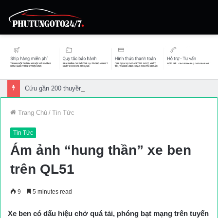
Cứu gần 200 thuyền viên gặp sự cố trên biển
Trang Chủ
/
Tin Tức
Tin Tức
Ám ảnh “hung thần” xe ben
trên QL51
9
5 minutes read
Xe ben có dấu hiệu chở quá tải, phóng bạt mạng trên tuyến