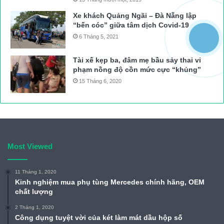
bốc hàng lái xe lại tiếp tục vào các điểm tập kết dồn tải. “Hiện,
Xe khách Quảng Ngãi – Đà Nẵng lập
“bến cóc” giữa tâm dịch Covid-19
chúng tôi đang lập kế hoạch phối hợp với Cục QLĐB IV lập
6 Tháng 5, 2021
đoàn liên ngành kiểm tra xử lý xe quá tải tại các đầu mối hàng
hóa và trên các tuyến quốc lộ, xử lý nghiêm những trường hợp
Tài xế kẹp ba, đâm mẹ bầu sảy thai vi
vi phạm”, ông Dũng cho hay.
phạm nồng độ cồn mức cực “khủng”
Vĩnh Phú
15 Tháng 6, 2020
Nguồn bài viết:
ATGT.VN
tai nạn giao thông
Tin tức giao thông
Most Viewed
11 Tháng 1, 2020
Kinh nghiệm mua phụ tùng Mercedes chính hãng, OEM
chất lượng
2 Tháng 1, 2020
Công dụng tuyệt vời của két làm mát dầu hộp số