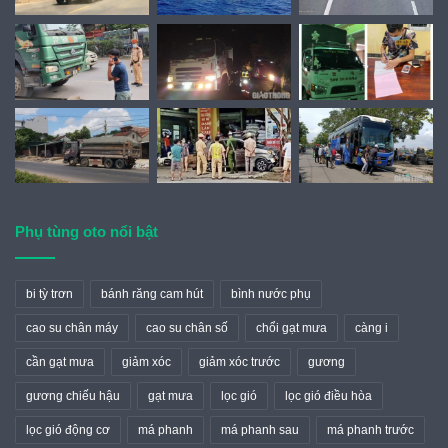
Last Updates
Phụ tùng oto nổi bật
bi tỳ trơn
bánh răng cam hút
bình nước phụ