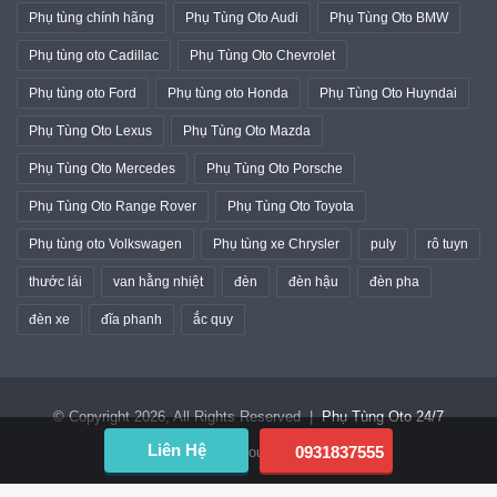
cao su chân máy
cao su chân số
chổi gạt mưa
càng i
cần gạt mưa
giảm xóc
giảm xóc trước
gương
gương chiếu hậu
gạt mưa
lọc gió
lọc gió điều hòa
lọc gió động cơ
má phanh
má phanh sau
má phanh trước
Phụ tùng chính hãng
Phụ Tùng Oto Audi
Phụ Tùng Oto BMW
Phụ tùng oto Cadillac
Phụ Tùng Oto Chevrolet
Phụ tùng oto Ford
Phụ tùng oto Honda
Phụ Tùng Oto Huyndai
Phụ Tùng Oto Lexus
Phụ Tùng Oto Mazda
Phụ Tùng Oto Mercedes
Phụ Tùng Oto Porsche
Phụ Tùng Oto Range Rover
Phụ Tùng Oto Toyota
Phụ tùng oto Volkswagen
Phụ tùng xe Chrysler
puly
rô tuyn
thước lái
van hằng nhiệt
đèn
đèn hậu
đèn pha
Liên Hệ
0931837555
đèn xe
đĩa phanh
ắc quy