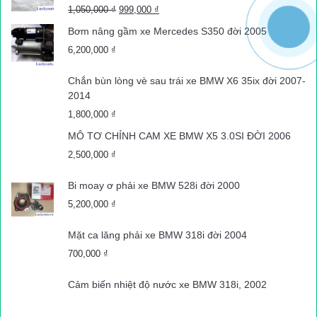
Giá
Giá
1,050,000
₫
999,000
₫
gốc
hiện
Bơm nâng gầm xe Mercedes S350 đời 2005
là:
tại
6,200,000
₫
1,050,000 ₫.
là:
999,000 ₫.
Chắn bùn lòng vè sau trái xe BMW X6 35ix đời 2007-
2014
1,800,000
₫
MÔ TƠ CHỈNH CAM XE BMW X5 3.0SI ĐỜI 2006
2,500,000
₫
Bi moay ơ phải xe BMW 528i đời 2000
5,200,000
₫
Mặt ca lăng phải xe BMW 318i đời 2004
700,000
₫
Cảm biến nhiệt độ nước xe BMW 318i, 2002