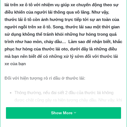
lái trên xe ô tô với nhiệm vụ giúp xe chuyển động theo sự
điều khiển của người lái thông qua vô lăng. Như vậy,
thước lái ô tô còn ảnh hưởng trực tiếp tới sự an toàn của
người ngồi trên xe ô tô. Song, thước lái sau một thời gian
sử dụng không thể tránh khỏi những hư hỏng trong quá
trình như hao mòn, chảy dầu… Làm sao để nhận biết, khắc
phục hư hỏng của thước lái oto, dưới đây là những điều
mà bạn nên biết để có những xử lý sớm đối với thước lái
xe của bạn
Đối với hiện tượng rò rỉ dầu ở thước lái:
Thông thường, nếu đai siết 2 đầu của thước lái không
được chặt cũng gây ra hiện tượng chảy dầu. Như vậy, khi
gặp phải những dấu hiệu này bạn cần phải cho xe tới gara
Show More
uy tín để được tư vấn kiểm tra và thay thế.