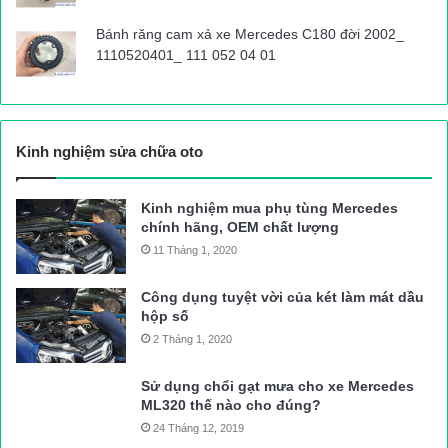
Ngoài ra,
phụ tùng ô tô
LuckyAuto là địa chỉ cung cấp tất cả
các loại
phụ tùng ô tô
theo xe đảm bảo cam kết chất lượng uy
Bánh răng cam xả xe Mercedes C180 đời 2002_
1110520401_ 111 052 04 01
tín, giá thành cạnh tranh nhất trên thị trường.
Kinh nghiệm sửa chữa oto
Kinh nghiệm mua phụ tùng Mercedes
chính hãng, OEM chất lượng
11 Tháng 1, 2020
Công dụng tuyệt vời của két làm mát dầu
hộp số
2 Tháng 1, 2020
Sử dụng chổi gạt mưa cho xe Mercedes
ML320 thế nào cho đúng?
24 Tháng 12, 2019