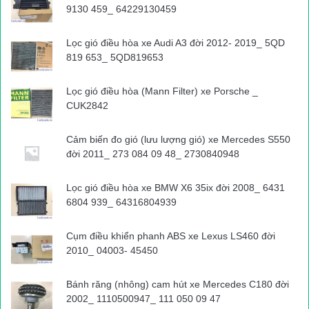
9130 459_ 64229130459
Là sản phẩm được nhập khẩu trực tiếp từ nhà máy sản
xuất phụ tùng ô tô cao cấp với dây chuyền sản xuất hiện
Lọc gió điều hòa xe Audi A3 đời 2012- 2019_ 5QD
đại tiên tiến đảm bảo đáp ứng các nhu cầu của người sử
819 653_ 5QD819653
dụng.
Lọc gió điều hòa (Mann Filter) xe Porsche _
CUK2842
Đảm bảo cam kết lắp ráp ăn khớp giúp các chi tiết được
hoạt động liên tục.
Cảm biến đo gió (lưu lượng gió) xe Mercedes S550
đời 2011_ 273 084 09 48_ 2730840948
Đội ngũ nhân viên nhiều năm kinh nghiệm sẵn sàng hỗ trợ
tư vấn kỹ thuật cho khách hàng trên toàn quốc.
Lọc gió điều hòa xe BMW X6 35ix đời 2008_ 6431
6804 939_ 64316804939
Hiện nay, với nhiều năm kinh nghiệm trong ngành phụ tùng ô tô,
Lucky Auto
sẵn sàng cung cấp tất cả các loại thước lái từ
Cụm điều khiển phanh ABS xe Lexus LS460 đời
hàng chính hãng, hàng tháo xe – hàng đã qua sử dụng , hàng
2010_ 04003- 45450
thay thế cho các dòng xe
Mercedes, Audi, Bentley, Porsche,
BMW,…
đáp ứng nhu cầu cho người ngồi trên xe.
Bánh răng (nhông) cam hút xe Mercedes C180 đời
2002_ 1110500947_ 111 050 09 47