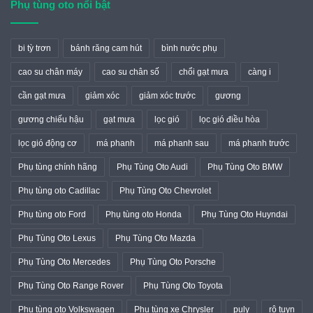
Phụ tùng oto nổi bật
bi tỳ trơn
bánh răng cam hút
bình nước phụ
cao su chân máy
cao su chân số
chổi gạt mưa
càng i
cần gạt mưa
giảm xóc
giảm xóc trước
gương
gương chiếu hậu
gạt mưa
lọc gió
lọc gió điều hòa
lọc gió động cơ
má phanh
má phanh sau
má phanh trước
Phụ tùng chính hãng
Phụ Tùng Oto Audi
Phụ Tùng Oto BMW
Phụ tùng oto Cadillac
Phụ Tùng Oto Chevrolet
Phụ tùng oto Ford
Phụ tùng oto Honda
Phụ Tùng Oto Huyndai
Phụ Tùng Oto Lexus
Phụ Tùng Oto Mazda
Phụ Tùng Oto Mercedes
Phụ Tùng Oto Porsche
Phụ Tùng Oto Range Rover
Phụ Tùng Oto Toyota
Phụ tùng oto Volkswagen
Phụ tùng xe Chrysler
puly
rô tuyn