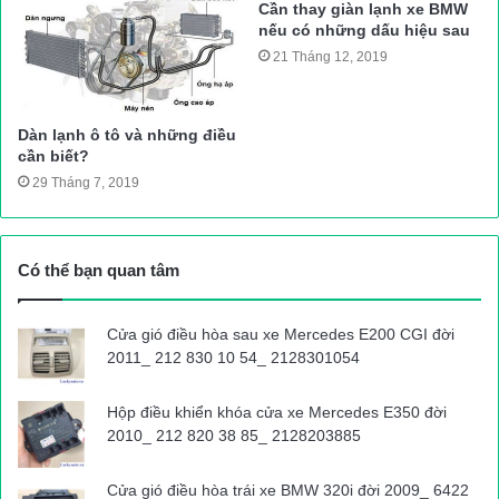
Cần thay giàn lạnh xe BMW
nếu có những dấu hiệu sau
21 Tháng 12, 2019
Dàn lạnh ô tô và những điều
cần biết?
Khi xuất hiện những tiếng động lạ phát ra khi xe vào khúc cua
29 Tháng 7, 2019
hoặc xoay vô lăng cũng là những dấu hiệu cho thấy thước lái
của bạn đang gặp phải những vấn đề như hỏng rô tuyn lái. Như
vậy, đối với việc thước lái bị mòn sẽ khiến cho các bộ phận liên
Có thể bạn quan tâm
quan bắt đầu trở lên lỏng lẻo gây ra những tiếng kêu lạ bất
thường.
Cửa gió điều hòa sau xe Mercedes E200 CGI đời
2011_ 212 830 10 54_ 2128301054
Như vậy, khi gặp phải những dấu hiệu trên cần phải cho xe tới
các gara uy tín để được kiểm tra và bảo dưỡng thay thế định
Hộp điều khiển khóa cửa xe Mercedes E350 đời
kỳ. Đặc biệt, nếu cần phải thay thế hãy liên hệ tới
phụ tùng ô
2010_ 212 820 38 85_ 2128203885
tô Lucky Auto
– địa chỉ cung cấp tất cả các chi tiết thước lái
trên xe ô tô đảm bảo cam kết :
Cửa gió điều hòa trái xe BMW 320i đời 2009_ 6422