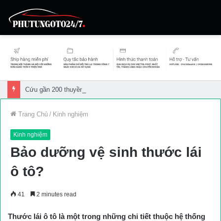
Cứu gần 200 thuyền viên gặp sự cố trên biển
Trang Chủ
/
Kinh nghiệm
Kinh nghiệm
Bảo dưỡng vệ sinh thước lái
ô tô?
41
2 minutes read
Thước lái ô tô là một trong những chi tiết thuộc hệ thống