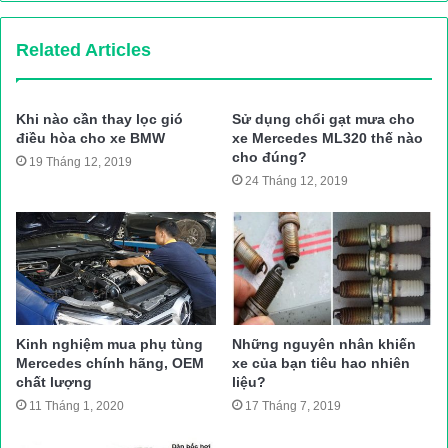
Cao su chụp bụi thước lái bị rách sẽ khiến cho nước và
bụi bẩn bám đầy vào các phớt thước lái. Như vậy, bạn
Related Articles
cần phải thay mới chụp cao su để đảm bảo cho xe được
hoạt động tốt nhất.
Khi nào cần thay lọc gió
Sử dụng chổi gạt mưa cho
Tay lái trả chậm Khi thước lái gặp vấn đề trả lái chậm.
điều hòa cho xe BMW
xe Mercedes ML320 thế nào
Trong trường hợp, tài xế đánh sang trái, sang phải nhưng
cho đúng?
19 Tháng 12, 2019
không đáp ứng kịp thời nguyên nhân có thể do ty thước lái
24 Tháng 12, 2019
bị cong, mòn rỗ nên không thể phản ứng ngay lập tức của
người lái. Gây ảnh hưởng tới những chi tiết khác trên xe ô
tô.
Đánh lái xuất hiện những tiếng kêu bất thường
Kinh nghiệm mua phụ tùng
Những nguyên nhân khiến
Mercedes chính hãng, OEM
xe của bạn tiêu hao nhiên
chất lượng
liệu?
11 Tháng 1, 2020
17 Tháng 7, 2019