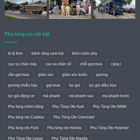
Phụ tùng oto nổi bật
bi tỳ trơn
bánh răng cam hút
bình nước phụ
cao su chân máy
cao su chân số
chổi gạt mưa
càng i
cần gạt mưa
giảm xóc
giảm xóc trước
gương
gương chiếu hậu
gạt mưa
lọc gió
lọc gió điều hòa
lọc gió động cơ
má phanh
má phanh sau
má phanh trước
Phụ tùng chính hãng
Phụ Tùng Oto Audi
Phụ Tùng Oto BMW
Phụ tùng oto Cadillac
Phụ Tùng Oto Chevrolet
Phụ tùng oto Ford
Phụ tùng oto Honda
Phụ Tùng Oto Huyndai
Phụ Tùng Oto Lexus
Phụ Tùng Oto Mazda