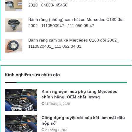
2010_ 04003- 45450
Ngầm Km 38+040 trên QL14G ngập sâu đến 35cm
Bánh răng (nhông) cam hút xe Mercedes C180 đời
2002_ 1110500947_ 111 050 09 47
Cây ngã quật đổ biển tuyên truyền ATGT trên đường Hồ Chí
Bánh răng cam xả xe Mercedes C180 đời 2002_
Minh
1110520401_ 111 052 04 01
Vĩnh Nhân
Nguồn bài viết:
ATGT.VN
Kinh nghiệm sửa chữa oto
Tin tức mới nhất
Vụ 39 người chết tại Anh
Kinh nghiệm mua phụ tùng Mercedes
chính hãng, OEM chất lượng
11 Tháng 1, 2020
Công dụng tuyệt vời của két làm mát dầu
hộp số
2 Tháng 1, 2020