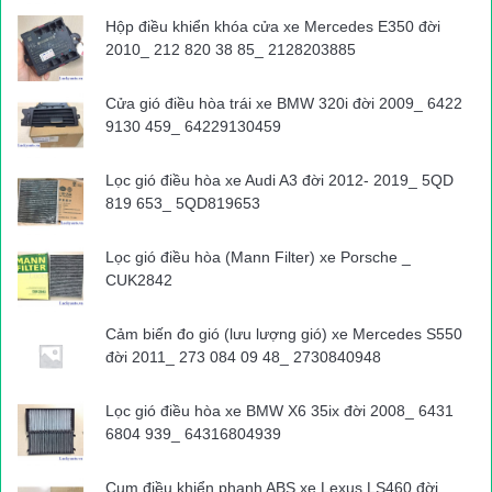
đường Trường Sơn Đông thuộc gói thầu số Đ10 có 3 vị trí sạt
Hộp điều khiển khóa cửa xe Mercedes E350 đời
2010_ 212 820 38 85_ 2128203885
lở taluy dương tại các Km 120+900, Km 121+700, Km
121+900. Riêng vị trí Km 121+900 đang tiếp tục sạt lở.
Cửa gió điều hòa trái xe BMW 320i đời 2009_ 6422
9130 459_ 64229130459
“Để đảm bảo an toàn giao thông cho các phương tiện qua lại,
đơn vị đã đề nghị Ban QLDA 46 chỉ đạo nhà thầu thi công là Tập
Lọc gió điều hòa xe Audi A3 đời 2012- 2019_ 5QD
đoàn Sơn Hải khẩn trương khắc phục, hót các các vị trí sạt lở”,
819 653_ 5QD819653
ông Bình cho biết.
Lọc gió điều hòa (Mann Filter) xe Porsche _
CUK2842
>>> Một số vị trí sạt lở tại các tuyến quốc lộ qua địa bàn
Quảng Nam do mưa lớn:
Cảm biến đo gió (lưu lượng gió) xe Mercedes S550
đời 2011_ 273 084 09 48_ 2730840948
Nước ngập tại cầu Sông Vành trên QL14G
Lọc gió điều hòa xe BMW X6 35ix đời 2008_ 6431
6804 939_ 64316804939
Cây ngã chắn ngang đường trên đường Hồ Chí Minh
Cụm điều khiển phanh ABS xe Lexus LS460 đời